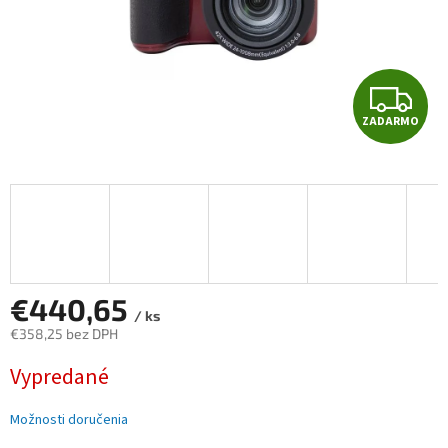
Z
ZADARMO
A
D
A
R
M
€440,65
/ ks
€358,25 bez DPH
O
Jednotková
Vypredané
cena:
Možnosti doručenia