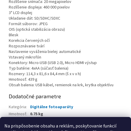
Rozlíšenie snímača: 20 megapixelov
Rozlíšenie displeja: 460 000 pixelov
3" LCD displej
Ukladanie dát: SD/SDHC/SDXC
Formát súborov: JPEG
OIS (optická stabilizácia obrazu)
Blesk
Korekcia červených očí
Rozpoznávanie tvárí
Nastavenie vyváženia bielej: automatické
Vstavaný mikrofón
Konektory: Micro-USB (USB 2.0), Micro HDMI výstup
Typ batérie: 4xAA (súčasť balenia)
Rozmery: 114,3 x 81,6 x 84,4 mm (š x v x h)
Hmotnosť: 439 g
Obsah balenia: USB kábel, remienok na krk, krytka objektívu
Dodatočné parametre
Kategória
:
Digitálne fotoaparáty
Hmotnosť
:
0.75 kg
EAN
:
0819900014136
Na prispôsobenie obsahu a reklám, poskytovanie funkcií