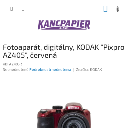
Prejsť
NÁKUP
na
obsah
KOŠÍK
Fotoaparát, digitálny, KODAK "Pixpro
AZ405", červená
KDFAZ405R
Priemerné
Neohodnotené
Podrobnosti hodnotenia
Značka:
KODAK
hodnotenie
produktu
je
0,0
z
5
hviezdičiek.