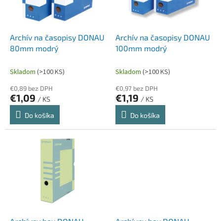
p
k
r
t
o
o
d
Archív na časopisy DONAU
Archív na časopisy DONAU
v
u
80mm modrý
100mm modrý
k
t
Skladom
(>100 KS)
Skladom
(>100 KS)
o
€0,89 bez DPH
€0,97 bez DPH
v
€1,09
€1,19
/ KS
/ KS
Do košíka
Do košíka