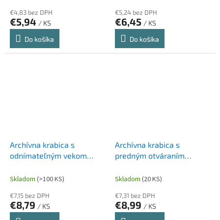
€4,83 bez DPH
€5,24 bez DPH
€5,94
€6,45
/ KS
/ KS
Do košíka
Do košíka
Archívna krabica s
Archívna krabica s
odnímateľným vekom
predným otváraním
DONAU modrá
DONAU hnedá
545×363×317 mm
555×360×315 mm
Skladom
(>100 KS)
Skladom
(20 KS)
€7,15 bez DPH
€7,31 bez DPH
€8,79
€8,99
/ KS
/ KS