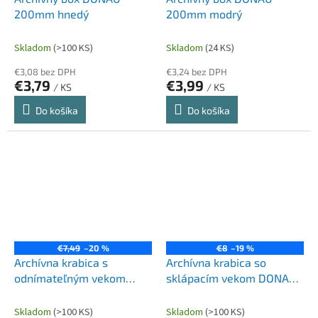
200mm hnedý
200mm modrý
Skladom
(>100 KS)
Skladom
(24 KS)
€3,08 bez DPH
€3,24 bez DPH
€3,79
€3,99
/ KS
/ KS
Do košíka
Do košíka
€7,49
–20 %
€8
–19 %
Archívna krabica s
Archívna krabica so
odnímateľným vekom
sklápacím vekom DONAU
DONAU hnedá
hnedá 560×370×315 mm
545×363×317 mm
Skladom
(>100 KS)
Skladom
(>100 KS)