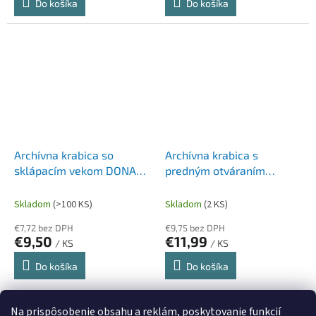
Do košíka
Do košíka
Archívna krabica so
Archívna krabica s
sklápacím vekom DONAU
predným otváraním
modrá 560×370×315 mm
DONAU modrá
555×360×315 mm
Skladom
(>100 KS)
Skladom
(2 KS)
€7,72 bez DPH
€9,75 bez DPH
€9,50
€11,99
/ KS
/ KS
Do košíka
Do košíka
22
položiek celkom
Na prispôsobenie obsahu a reklám, poskytovanie funkcií
O