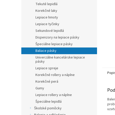
Tekuté lepidlá
Korekčné laky
Lepiace hmoty
Lepiace tyčinky
Sekundové lepidlá
Dispenzory na lepiace pásky
Špeciálne lepiace pásky
Baliace pásky
Univerzálne kancelárske lepiace
pásky
Lepiace spreje
Popi
Korekčné rollery a náplne
Korekčné perá
Gumy
Pod
Lepiace rollery a náplne
Balen
Špeciálne lepidlá
probl
Školské pomôcky
uzatv