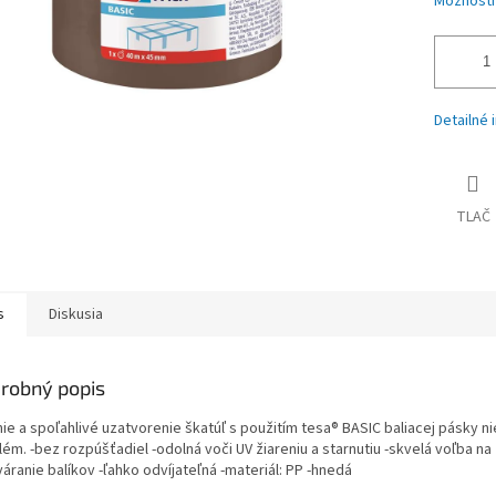
Možnosti
Detailné 
TLAČ
s
Diskusia
robný popis
ie a spoľahlivé uzatvorenie škatúľ s použitím tesa® BASIC baliacej pásky ni
ém. -bez rozpúšťadiel -odolná voči UV žiareniu a starnutiu -skvelá voľba na
áranie balíkov -ľahko odvíjateľná -materiál: PP -hnedá