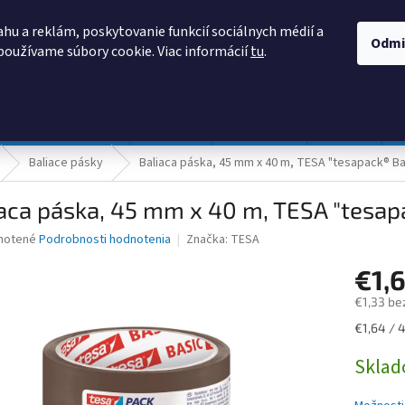
AKO NAKUPOVAŤ
OBCHODNÉ PODMIENKY
PODMIENKY OCHRANY
hu a reklám, poskytovanie funkcií sociálnych médií a
Odmi
používame súbory cookie. Viac informácií
tu
.
HĽADAŤ
Prevádzka a údržba
Nábytok
Centropen
DONAU
Baliace pásky
Baliaca páska, 45 mm x 40 m, TESA "tesapack® Ba
aca páska, 45 mm x 40 m, TESA "tesap
né
notené
Podrobnosti hodnotenia
Značka:
TESA
nie
€1,
u
€1,33 be
Jednotk
€1,64 / 
cena:
iek.
Skla