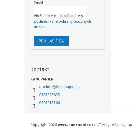
Email
Vložením e-mailu súhlasíte s
podmienkami ochrany osobných
údajov
PRIHLÁSIŤ SA
Kontakt
KANCPAPIER
obchod
@
kancpapier.sk
0385325635
0905215166
Z
á
Copyright 2026
www.kancpapier.sk
. Všetky práva vyhr
p