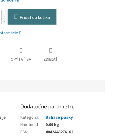
 doručenia
Pridať do košíka
informácie
OPÝTAŤ SA
ZDIEĽAŤ
Dodatočné parametre
e je
Kategória
:
Baliace pásky
Hmotnosť
:
0.09 kg
EAN
:
4042448276162