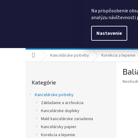
Prejsť
0385325635
obchod@kancpapier.sk
na
Na prispôsobenie obsa
obsah
analýzu návštevnosti 
Nastavenie
Kancelárske potreby
Technologické výrobky
Domov
Kancelárske potreby
Korekcia a lepenie
B
Bali
o
Preskočiť
č
Priemer
Neohod
Kategórie
kategórie
n
hodnote
ý
produkt
Kancelárske potreby
p
je
Zakladanie a archivácia
0,0
a
z
Kancelárske doplnky
n
5
e
Malé kancelárske zariadenia
hviezdič
l
Kancelársky papier
Korekcia a lepenie