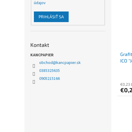
údajov
PRIHLÁSIŤ SA
Kontakt
Grafi
KANCPAPIER
ICO "J
obchod
@
kancpapier.sk
0385325635
0905215166
€0,23 
€0,