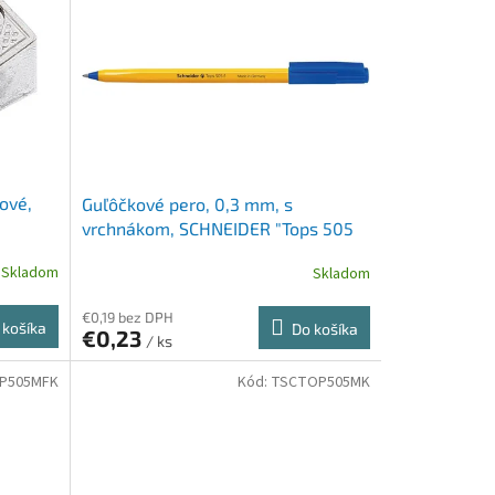
ové,
Guľôčkové pero, 0,3 mm, s
vrchnákom, SCHNEIDER "Tops 505
F", modré
Skladom
Skladom
€0,19 bez DPH
 košíka
Do košíka
€0,23
/ ks
P505MFK
Kód:
TSCTOP505MK