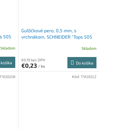
Guľôčkové pero, 0,5 mm, s
s 505
vrchnákom, SCHNEIDER "Tops 505
M", modré
Skladom
Skladom
€0,19 bez DPH
 košíka
Do košíka
€0,23
/ ks
TVI2021N
Kód:
TVI2021Z