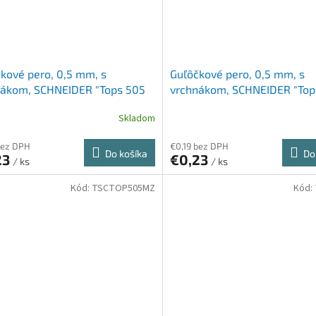
kové pero, 0,5 mm, s
Guľôčkové pero, 0,5 mm, s
nákom, SCHNEIDER "Tops 505
vrchnákom, SCHNEIDER "Top
ervené
M", čierne
Skladom
bez DPH
€0,19 bez DPH
Do košíka
Do
23
€0,23
/ ks
/ ks
Kód:
TSCTOP505MZ
Kód: