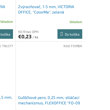
RIA
Zvýrazňovač, 1-5 mm, VICTORIA
OFFICE, "ColorMe", zelená
Skladom
Skladom
€0,19 bez DPH
 košíka
Do košíka
€0,23
/ ks
d:
TN1377
Kód:
FO09EK
0,5 mm,
Guľôčkové pero, 0,25 mm, stláčací
mechanizmus, FLEXOFFICE "FO-09
Eco Style", modrá