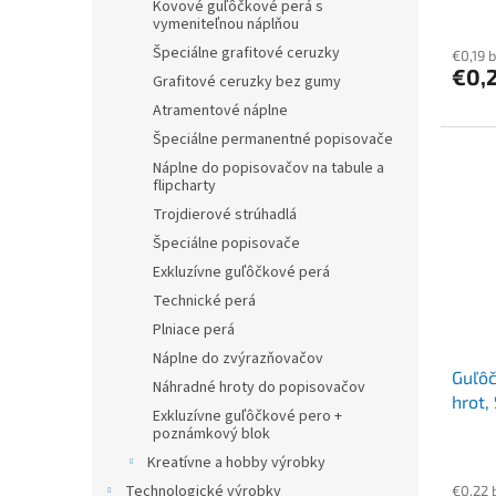
Kovové guľôčkové perá s
vymeniteľnou náplňou
Špeciálne grafitové ceruzky
€0,19 
€0,
Grafitové ceruzky bez gumy
Atramentové náplne
Špeciálne permanentné popisovače
Náplne do popisovačov na tabule a
flipcharty
Trojdierové strúhadlá
Špeciálne popisovače
Exkluzívne guľôčkové perá
Technické perá
Plniace perá
Náplne do zvýrazňovačov
Guľôč
Náhradné hroty do popisovačov
hrot,
Exkluzívne guľôčkové pero +
poznámkový blok
Kreatívne a hobby výrobky
Technologické výrobky
€0,22 