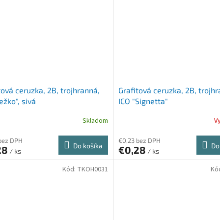
tová ceruzka, 2B, trojhranná,
Grafitová ceruzka, 2B, trojh
ežko", sivá
ICO "Signetta"
Skladom
V
bez DPH
€0,23 bez DPH
Do košíka
Do
28
€0,28
/ ks
/ ks
Kód:
TKOH0031
Kó