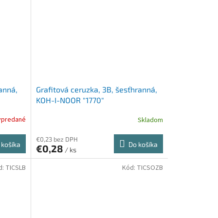
ranná,
Grafitová ceruzka, 3B, šesťhranná,
KOH-I-NOOR "1770"
ypredané
Skladom
€0,23 bez DPH
 košíka
Do košíka
€0,28
/ ks
d:
TICSLB
Kód:
TICSOZB