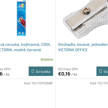
vá ceruzka, trojhranná, COOL
Strúhadlo, kovové, jednodier
ICTORIA, modrá-červená
VICTORIA OFFICE
Skladom
bez DPH
€0,13 bez DPH
Do košíka
Do
16
€0,16
/ ks
/ ks
Kód:
TSCTOP505MP
Kód:
TSCTO