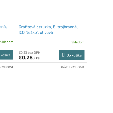
nná,
Grafitová ceruzka, B, trojhranná,
ICO "Ježko", olivová
Skladom
Skladom
€0,23 bez DPH
 košíka
Do košíka
€0,28
/ ks
KOH0061
Kód:
TKOH0041