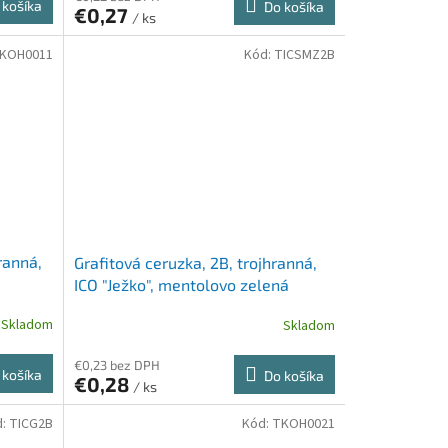
 košíka
Do košíka
€0,27
/ ks
KOH0011
Kód:
TICSMZ2B
ranná,
Grafitová ceruzka, 2B, trojhranná,
ICO "Ježko", mentolovo zelená
Skladom
Skladom
€0,23 bez DPH
 košíka
Do košíka
€0,28
/ ks
d:
TICG2B
Kód:
TKOH0021