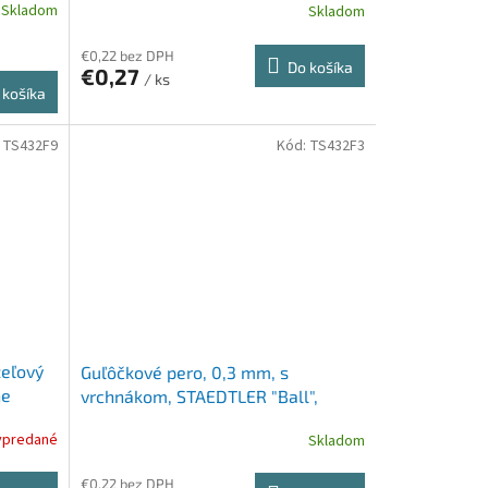
Skladom
Skladom
€0,22 bez DPH
Do košíka
€0,27
/ ks
 košíka
:
TS432F9
Kód:
TS432F3
žeľový
Guľôčkové pero, 0,3 mm, s
ne
vrchnákom, STAEDTLER "Ball",
modré
ypredané
Skladom
€0,22 bez DPH