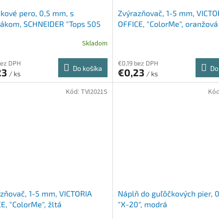
kové pero, 0,5 mm, s
Zvýrazňovač, 1-5 mm, VICTO
nákom, SCHNEIDER "Tops 505
OFFICE, "ColorMe", oranžová
elené
Skladom
bez DPH
€0,19 bez DPH
Do košíka
Do
23
€0,23
/ ks
/ ks
Kód:
TVI2021S
Kó
zňovač, 1-5 mm, VICTORIA
Náplň do guľôčkových pier, 
E, "ColorMe", žltá
"X-20", modrá