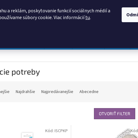
AKO NAKUPOVAŤ
OBCHODNÉ PODMIENKY
PODMIENKY OCHRANY
hu a reklám, poskytovanie funkcií sociálnych médií a
Odmi
používame súbory cookie. Viac informácií
tu
.
HĽADAŤ
Prevádzka a údržba
Nábytok
Centropen
DONAU
cie potreby
nejšie
Najdrahšie
Najpredávanejšie
Abecedne
OTVORIŤ FILTER
Kód:
ISCPKP
Kód