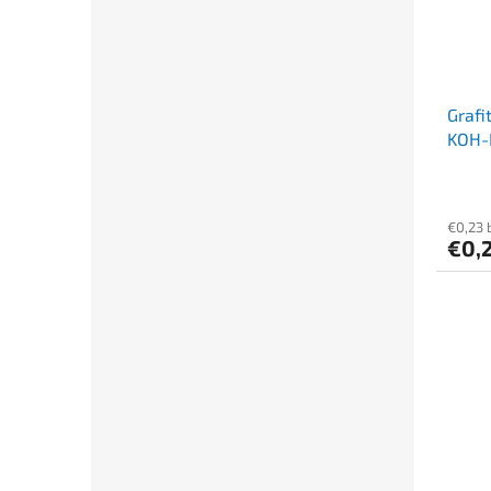
Grafi
KOH-
€0,23 
€0,