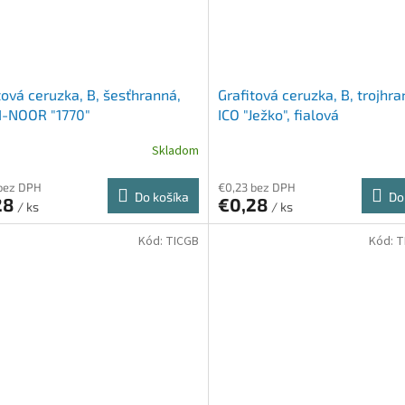
tová ceruzka, B, šesťhranná,
Grafitová ceruzka, B, trojhra
I-NOOR "1770"
ICO "Ježko", fialová
Skladom
bez DPH
€0,23 bez DPH
Do košíka
Do
28
€0,28
/ ks
/ ks
Kód:
TICGB
Kód:
T