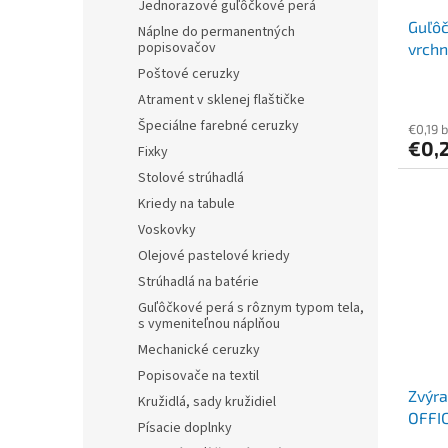
Jednorazové guľôčkové perá
Guľôč
Náplne do permanentných
popisovačov
vrch
M", z
Poštové ceruzky
Atrament v sklenej flaštičke
Špeciálne farebné ceruzky
€0,19 
€0,
Fixky
Stolové strúhadlá
Kriedy na tabule
Voskovky
Olejové pastelové kriedy
Strúhadlá na batérie
Guľôčkové perá s rôznym typom tela,
s vymeniteľnou náplňou
Mechanické ceruzky
Popisovače na textil
Zvýra
Kružidlá, sady kružidiel
OFFIC
Písacie doplnky