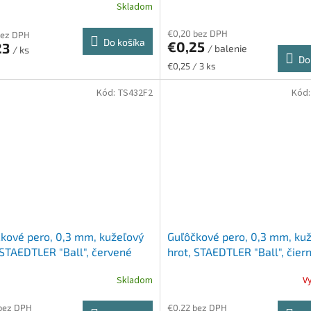
Skladom
€0,20 bez DPH
bez DPH
Do košíka
€0,25
23
/ balenie
/ ks
Do
Jednotková
€0,25 / 3 ks
cena:
Kód:
TS432F2
Kód
kové pero, 0,3 mm, kužeľový
Guľôčkové pero, 0,3 mm, ku
 STAEDTLER "Ball", červené
hrot, STAEDTLER "Ball", čier
Skladom
V
bez DPH
€0,22 bez DPH