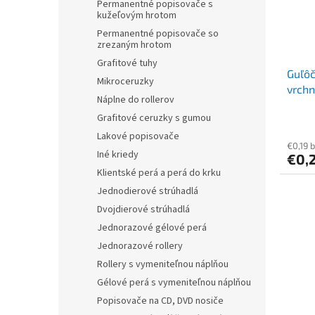
Permanentné popisovače s
kužeľovým hrotom
Permanentné popisovače so
zrezaným hrotom
Grafitové tuhy
Guľôč
Mikroceruzky
vrch
Náplne do rollerov
M", č
Grafitové ceruzky s gumou
Lakové popisovače
€0,19 
Iné kriedy
€0,
Klientské perá a perá do krku
Jednodierové strúhadlá
Dvojdierové strúhadlá
Jednorazové gélové perá
Jednorazové rollery
Rollery s vymeniteľnou náplňou
Gélové perá s vymeniteľnou náplňou
Popisovače na CD, DVD nosiče