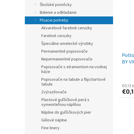
r
p
Školské pomôcky
o
i
Balenie a odkladanie
d
s
u
Písacie potreby
p
k
Akvarelové farebné ceruzky
r
t
o
Farebné ceruzky
o
d
Špeciálne umelecké výrobky
v
u
Permanentné popisovače
Pošto
k
Nepermanentné popisovače
BY V
t
Popisovače s atramentom na vodnej
o
báze
v
Popisovače na tabule a flipchartové
tabule
€0,13 
€0,
Zvýrazňovače
Plastové guľôčkové perá s
vymeniteľnou náplňou
Náplne do guľôčkových pier
Gélové náplne
Fine linery