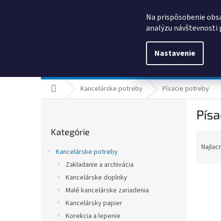
Prejsť
0385325635
obchod@kancpapier.sk
na
Na prispôsobenie obsa
obsah
analýzu návštevnosti 
Nastavenie
Kancelárske potreby
Technologické výrobky
Domov
Kancelárske potreby
Písacie potreby
B
Písa
o
Preskočiť
č
Kategórie
kategórie
R
n
a
ý
Najlac
Kancelárske potreby
d
p
Zakladanie a archivácia
e
a
n
Kancelárske doplnky
n
i
e
Malé kancelárske zariadenia
e
l
Kancelársky papier
V
p
ý
Korekcia a lepenie