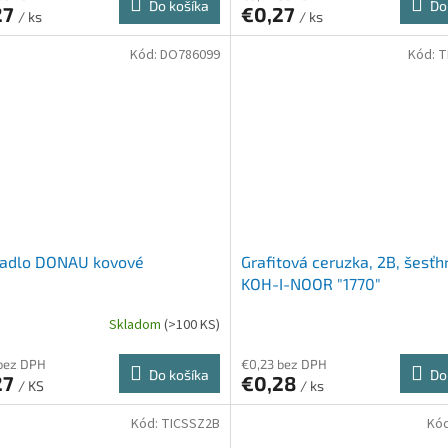
Do košíka
Do
27
€0,27
/ ks
/ ks
Kód:
DO786099
Kód:
T
hadlo DONAU kovové
Grafitová ceruzka, 2B, šesťh
KOH-I-NOOR "1770"
Skladom
(>100 KS)
bez DPH
€0,23 bez DPH
Do košíka
Do
27
€0,28
/ KS
/ ks
Kód:
TICSSZ2B
Kó