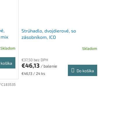
vé,
Strúhadlo, dvojdierové, so
 mix
zásobníkom, ICO
Skladom
Skladom
€37,50 bez DPH
 košíka
€46,13
/ balenie
Do košíka
Jednotková
€46,13 / 24 ks
cena:
FC183535