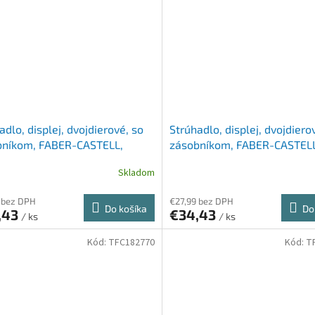
adlo, displej, dvojdierové, so
Strúhadlo, displej, dvojdiero
bníkom, FABER-CASTELL,
zásobníkom, FABER-CASTELL
aurus
jednorožec
Skladom
 bez DPH
€27,99 bez DPH
Do košíka
Do
,43
€34,43
/ ks
/ ks
Kód:
TFC182770
Kód:
T