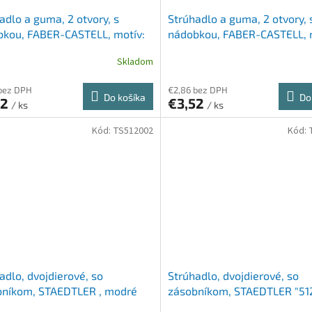
adlo a guma, 2 otvory, s
Strúhadlo a guma, 2 otvory, 
kou, FABER-CASTELL, motív:
nádobkou, FABER-CASTELL, 
a
orol
Skladom
bez DPH
€2,86 bez DPH
Do košíka
Do
52
€3,52
/ ks
/ ks
Kód:
TS512002
Kód:
adlo, dvojdierové, so
Strúhadlo, dvojdierové, so
bníkom, STAEDTLER , modré
zásobníkom, STAEDTLER "512
modrá