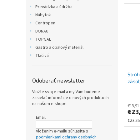
Prevádzka a údržba
Nábytok
Centropen
DONAU
TOPGAL
Gastro a obalový materiál
Tlačivá
Strúh
Odoberať newsletter
zásob
CASTE
Vložte svoj e-mail a my Vám budeme
metal
zasielať informácie o nových produktoch
na našom e-shope.
€18,91
€23
Email
Jednot
€23,26
cena:
Vložením e-mailu súhlasíte s
podmienkami ochrany osobných