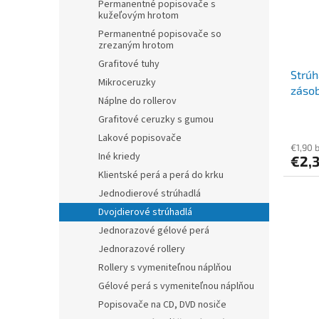
Permanentné popisovače s
kužeľovým hrotom
Permanentné popisovače so
zrezaným hrotom
Grafitové tuhy
Strúh
Mikroceruzky
zásob
Náplne do rollerov
farie
Grafitové ceruzky s gumou
Lakové popisovače
€1,90 
Iné kriedy
€2,
Klientské perá a perá do krku
Jednodierové strúhadlá
Dvojdierové strúhadlá
Jednorazové gélové perá
Jednorazové rollery
Rollery s vymeniteľnou náplňou
Gélové perá s vymeniteľnou náplňou
Popisovače na CD, DVD nosiče