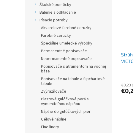
r
p
Školské pomôcky
o
i
Balenie a odkladanie
d
s
u
Písacie potreby
p
k
Akvarelové farebné ceruzky
r
t
o
Farebné ceruzky
o
d
Špeciálne umelecké výrobky
v
u
Permanentné popisovače
Strúh
k
Nepermanentné popisovače
VICT
t
Popisovače s atramentom na vodnej
o
báze
v
Popisovače na tabule a flipchartové
tabule
€0,23 
€0,
Zvýrazňovače
Plastové guľôčkové perá s
vymeniteľnou náplňou
Náplne do guľôčkových pier
Gélové náplne
Fine linery