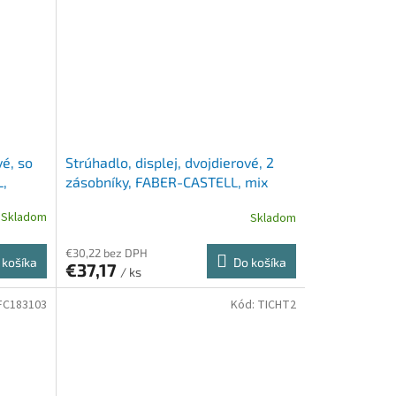
vé, so
Strúhadlo, displej, dvojdierové, 2
,
zásobníky, FABER-CASTELL, mix
farieb
Skladom
Skladom
€30,22 bez DPH
 košíka
Do košíka
€37,17
/ ks
FC183103
Kód:
TICHT2