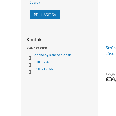
údajov
PRIHLÁSIŤ SA
Kontakt
Strúh
KANCPAPIER
záso
obchod
@
kancpapier.sk
dinos
0385325635
0905215166
€27,99
€34