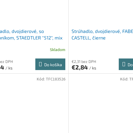
adlo, dvojdierové, so
Strúhadlo, dvojdierové, FAB
níkom, STAEDTLER "512", mix
CASTELL, čierne
b
Skladom
bez DPH
€2,31 bez DPH
Do košíka
Do
34
€2,84
/ ks
/ ks
Kód:
TFC183526
Kód:
T