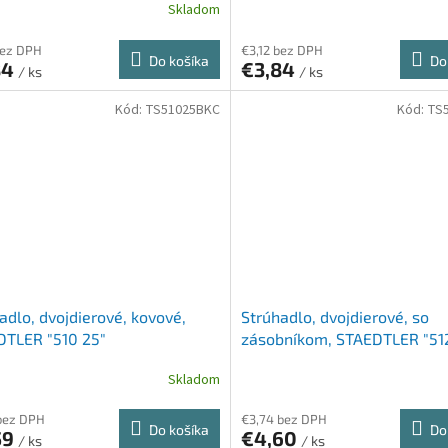
Skladom
bez DPH
€3,12 bez DPH
Do košíka
Do
84
€3,84
/ ks
/ ks
Kód:
TS51025BKC
Kód:
TS
adlo, dvojdierové, kovové,
Strúhadlo, dvojdierové, so
DTLER "510 25"
zásobníkom, STAEDTLER "512
kvety
Skladom
bez DPH
€3,74 bez DPH
Do košíka
Do
59
€4,60
/ ks
/ ks