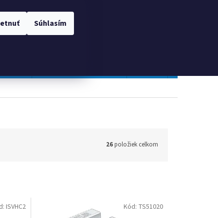
 OSOBNÝCH ÚDAJOV
Prihlásenie
etnuť
Súhlasím
NÁKUPNÝ
Prázdny košík
KOŠÍK
TOPGAL
Gastro a obalový materiál
Tlačivá
Obchodné po
26
položiek celkom
d:
ISVHC2
Kód:
TS51020