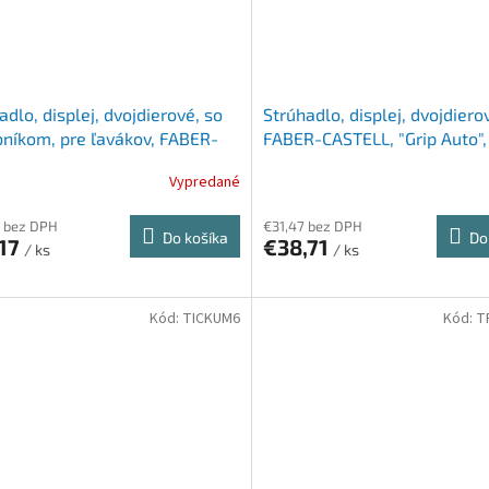
adlo, displej, dvojdierové, so
Strúhadlo, displej, dvojdiero
níkom, pre ľavákov, FABER-
FABER-CASTELL, "Grip Auto",
LL "Sleeve", tyrksové
pastelových farieb
Vypredané
 bez DPH
€31,47 bez DPH
Do košíka
Do
,17
€38,71
/ ks
/ ks
Kód:
TICKUM6
Kód:
T