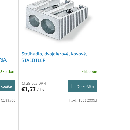
Strúhadlo, dvojdierové, kovové,
RIA,
STAEDTLER
Skladom
Skladom
€1,28 bez DPH
 košíka
Do košíka
€1,57
/ ks
FC183500
Kód:
TS512006B