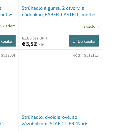
s
Strúhadlo a guma, 2 otvory, s
motív:
nádobkou, FABER-CASTELL, motív:
ryba
Skladom
Skladom
€2,86 bez DPH
 košíka
Do košíka
€3,52
/ ks
TS512001
Kód:
TS512128
Strúhadlo, dvojdierové, so
",
zázobníkom, STAEDTLER "Noris
Club", modré