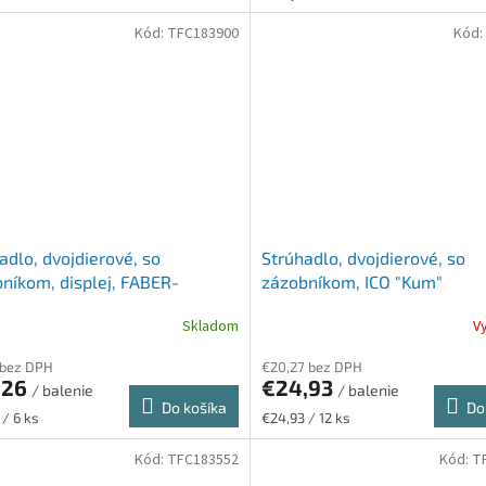
Kód:
TFC183900
Kód:
adlo, dvojdierové, so
Strúhadlo, dvojdierové, so
níkom, displej, FABER-
zázobníkom, ICO "Kum"
LL "RollOn Sparkle",
Skladom
V
ické farby
 bez DPH
€20,27 bez DPH
,26
€24,93
/ balenie
/ balenie
Do košíka
Do
ková
Jednotková
 / 6 ks
€24,93 / 12 ks
cena:
Kód:
TFC183552
Kód:
T