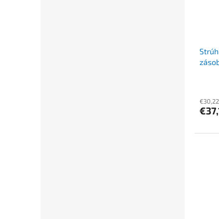
Strúh
zásob
CASTE
€30,22
€37