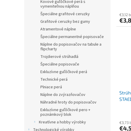
Kovové guľôčkové perá s
vymeniteľnou náplňou
Špeciálne grafitové ceruzky
€3,12 
€3,
Grafitové ceruzky bez gumy
Atramentové náplne
Špeciálne permanentné popisovače
Náplne do popisovačov na tabule a
flipcharty
Trojdierové strúhadlá
Špeciálne popisovače
Exkluzívne guľôčkové perá
Technické perá
Plniace perá
Strúh
Náplne do zvýrazňovačov
STAE
Náhradné hroty do popisovačov
Exkluzívne guľôčkové pero +
poznámkový blok
Kreatívne a hobby výrobky
€3,73 
€4,
Technologické výrobky