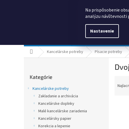
Prejsť
0385325635
obchod@kancpapier.sk
na
Na prispôsobenie obsa
obsah
analýzu návštevnosti 
Nastavenie
Kancelárske potreby
Technologické výrobky
Domov
Kancelárske potreby
Písacie potreby
B
Dvoj
o
Preskočiť
č
Kategórie
kategórie
R
n
a
ý
Najlac
Kancelárske potreby
d
p
Zakladanie a archivácia
e
a
n
Kancelárske doplnky
n
i
e
Malé kancelárske zariadenia
e
l
Kancelársky papier
V
p
ý
Korekcia a lepenie