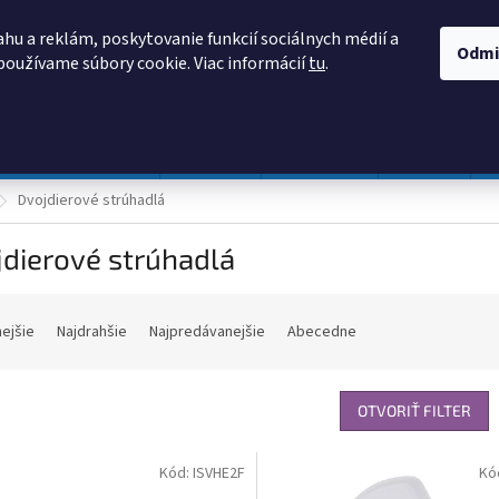
AKO NAKUPOVAŤ
OBCHODNÉ PODMIENKY
PODMIENKY OCHRANY
hu a reklám, poskytovanie funkcií sociálnych médií a
Odmi
používame súbory cookie. Viac informácií
tu
.
HĽADAŤ
Prevádzka a údržba
Nábytok
Centropen
DONAU
Dvojdierové strúhadlá
dierové strúhadlá
nejšie
Najdrahšie
Najpredávanejšie
Abecedne
OTVORIŤ FILTER
Kód:
ISVHE2F
Kó