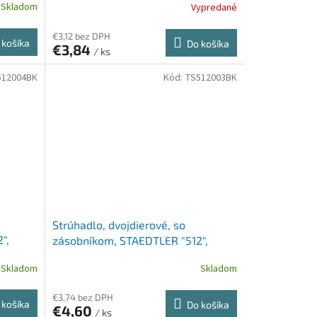
Skladom
Vypredané
€3,12 bez DPH
 košíka
Do košíka
€3,84
/ ks
512004BK
Kód:
TS512003BK
Strúhadlo, dvojdierové, so
",
zásobníkom, STAEDTLER "512",
oceánová modrá
Skladom
Skladom
€3,74 bez DPH
 košíka
Do košíka
€4,60
/ ks