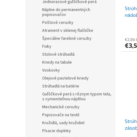
Jednorazové guľôčkové perá
Strúh
Náplne do permanentných
popisovačov
nádob
lienk
Poštové ceruzky
Atrament v sklenej flaštičke
Špeciálne farebné ceruzky
€2,86 
€3,
Fixky
Stolové strúhadlá
Kriedy na tabule
Voskovky
Olejové pastelové kriedy
Strúhadlá na batérie
Guľôčkové perá s rôznym typom tela,
s vymeniteľnou náplňou
Mechanické ceruzky
Popisovače na textil
Strúh
Kružidlá, sady kružidiel
záso
Písacie doplnky