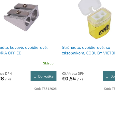
adlo, kovové, dvojdierové,
Strúhadlo, dvojdierové, so
ORIA OFFICE
zásobníkom, COOL BY VICTO
mix farieb
Skladom
bez DPH
€0,44 bez DPH
Do košíka
Do
28
€0,54
/ ks
/ ks
Kód:
TS512006
Kód:
T