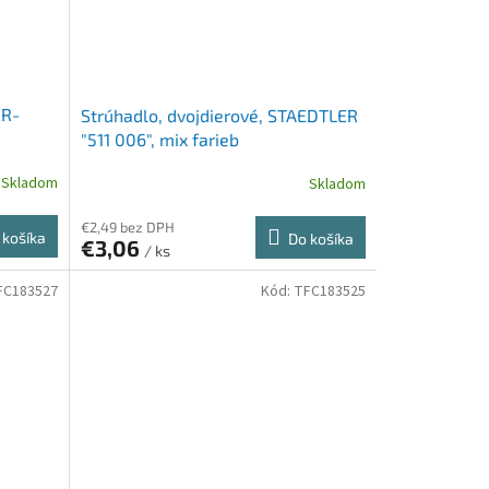
ER-
Strúhadlo, dvojdierové, STAEDTLER
"511 006", mix farieb
Skladom
Skladom
€2,49 bez DPH
 košíka
Do košíka
€3,06
/ ks
FC183527
Kód:
TFC183525