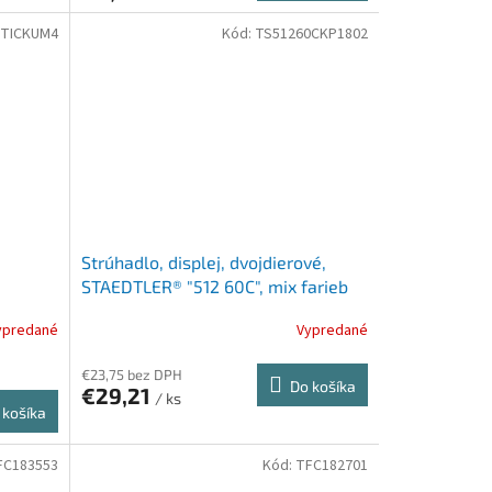
TICKUM4
Kód:
TS51260CKP1802
Strúhadlo, displej, dvojdierové,
STAEDTLER® "512 60C", mix farieb
ypredané
Vypredané
€23,75 bez DPH
Do košíka
€29,21
/ ks
 košíka
FC183553
Kód:
TFC182701