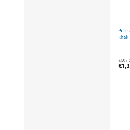
Popis
khaki
€1,07 
€1,