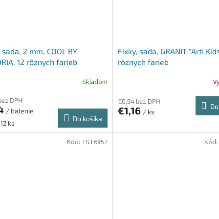
, sada, 2 mm, COOL BY
Fixky, sada, GRANIT "Arti Kids
RIA, 12 rôznych farieb
rôznych farieb
Skladom
V
bez DPH
€0,94 bez DPH
Do
14
€1,16
/ balenie
/ ks
Do košíka
ková
 12 ks
Kód:
TST6857
Kód: