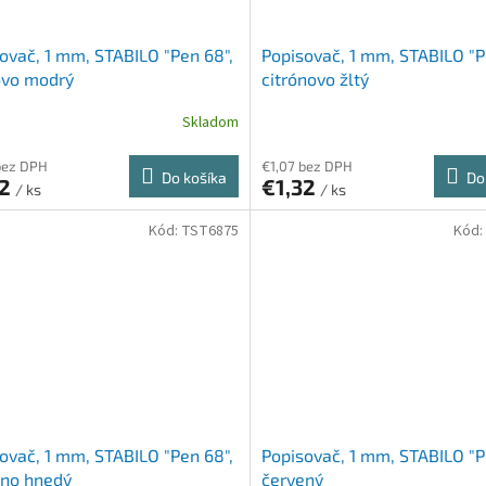
ovač, 1 mm, STABILO "Pen 68",
Popisovač, 1 mm, STABILO "P
ovo modrý
citrónovo žltý
Skladom
bez DPH
€1,07 bez DPH
Do košíka
Do
32
€1,32
/ ks
/ ks
Kód:
TST6875
Kód:
ovač, 1 mm, STABILO "Pen 68",
Popisovač, 1 mm, STABILO "P
eno hnedý
červený