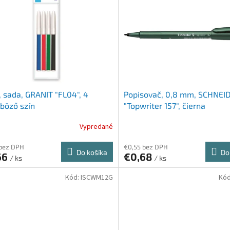
, sada, GRANIT "FL04", 4
Popisovač, 0,8 mm, SCHNEI
böző szín
"Topwriter 157", čierna
Vypredané
 bez DPH
€0,55 bez DPH
Do košíka
Do
66
€0,68
/ ks
/ ks
Kód:
ISCWM12G
Kó