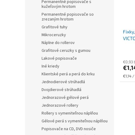
Permanentné popisovače s
kužeľovým hrotom
Permanentné popisovače so
zrezaným hrotom
Grafitové tuhy
Fixky
Mikroceruzky
VICTO
Náplne do rollerov
Grafitové ceruzky s gumou
Lakové popisovače
€0,93 
Iné kriedy
€1,
Klientské perá a perá do krku
Jednot
€1,14 /
cena:
Jednodierové strúhadlá
Dvojdierové strúhadlá
Jednorazové gélové perá
Jednorazové rollery
Rollery s vymeniteľnou náplňou
Gélové perá s vymeniteľnou náplňou
Popisovače na CD, DVD nosiče