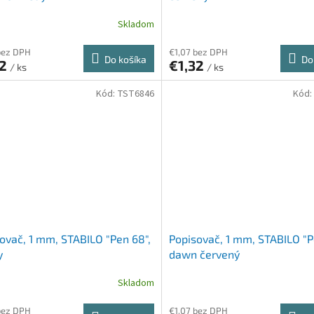
Skladom
bez DPH
€1,07 bez DPH
Do košíka
Do
32
€1,32
/ ks
/ ks
Kód:
TST6846
Kód:
ovač, 1 mm, STABILO "Pen 68",
Popisovač, 1 mm, STABILO "P
y
dawn červený
Skladom
bez DPH
€1,07 bez DPH