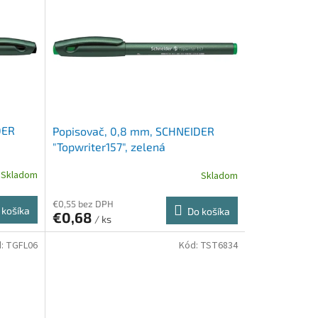
DER
Popisovač, 0,8 mm, SCHNEIDER
"Topwriter157", zelená
Skladom
Skladom
€0,55 bez DPH
 košíka
Do košíka
€0,68
/ ks
d:
TGFL06
Kód:
TST6834