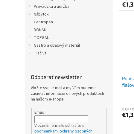
€1,
Prevádzka a údržba
Nábytok
Centropen
DONAU
TOPGAL
Gastro a obalový materiál
Tlačivá
Odoberať newsletter
Popis
fialo
Vložte svoj e-mail a my Vám budeme
zasielať informácie o nových produktoch
na našom e-shope.
€1,07 
Email
€1,
Vložením e-mailu súhlasíte s
podmienkami ochrany osobných