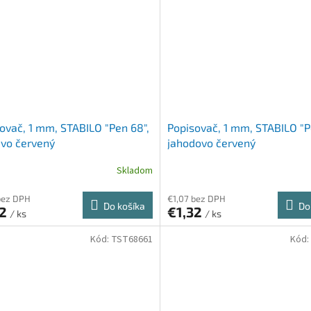
ovač, 1 mm, STABILO "Pen 68",
Popisovač, 1 mm, STABILO "P
vo červený
jahodovo červený
Skladom
bez DPH
€1,07 bez DPH
Do košíka
Do
32
€1,32
/ ks
/ ks
Kód:
TST68661
Kód: