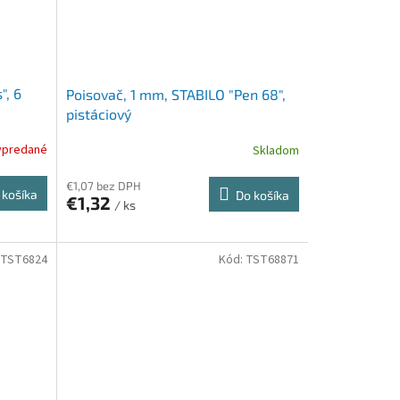
", 6
Poisovač, 1 mm, STABILO "Pen 68",
pistáciový
ypredané
Skladom
€1,07 bez DPH
 košíka
Do košíka
€1,32
/ ks
TST6824
Kód:
TST68871