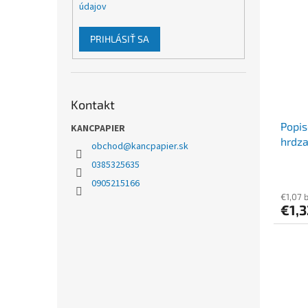
údajov
PRIHLÁSIŤ SA
Kontakt
Popis
KANCPAPIER
hrdza
obchod
@
kancpapier.sk
0385325635
0905215166
€1,07 
€1,