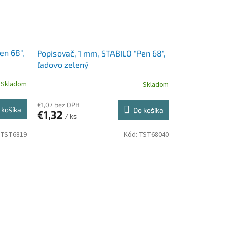
en 68",
Popisovač, 1 mm, STABILO "Pen 68",
ľadovo zelený
Skladom
Skladom
€1,07 bez DPH
 košíka
Do košíka
€1,32
/ ks
TST6819
Kód:
TST68040