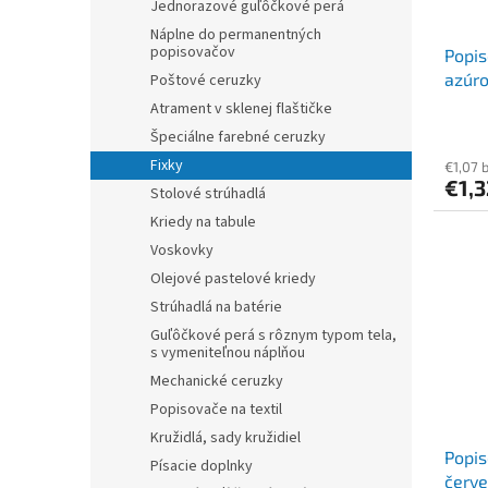
Jednorazové guľôčkové perá
Náplne do permanentných
popisovačov
Popis
azúr
Poštové ceruzky
Atrament v sklenej flaštičke
Špeciálne farebné ceruzky
Fixky
€1,07 
€1,
Stolové strúhadlá
Kriedy na tabule
Voskovky
Olejové pastelové kriedy
Strúhadlá na batérie
Guľôčkové perá s rôznym typom tela,
s vymeniteľnou náplňou
Mechanické ceruzky
Popisovače na textil
Kružidlá, sady kružidiel
Popis
Písacie doplnky
červ