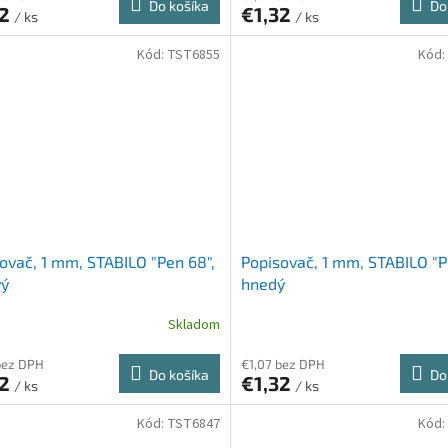
Do košíka
Do
32
€1,32
/ ks
/ ks
Kód:
TST6855
Kód:
ovač, 1 mm, STABILO "Pen 68",
Popisovač, 1 mm, STABILO "P
vý
hnedý
Skladom
bez DPH
€1,07 bez DPH
Do košíka
Do
32
€1,32
/ ks
/ ks
Kód:
TST6847
Kód: