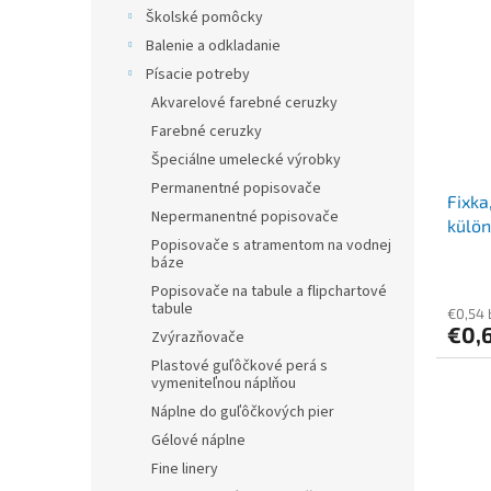
r
p
Školské pomôcky
o
i
Balenie a odkladanie
d
s
u
Písacie potreby
p
k
Akvarelové farebné ceruzky
r
t
o
Farebné ceruzky
o
d
Špeciálne umelecké výrobky
v
u
Permanentné popisovače
Fixka
k
Nepermanentné popisovače
külön
t
Popisovače s atramentom na vodnej
o
báze
v
Popisovače na tabule a flipchartové
tabule
€0,54
€0,
Zvýrazňovače
Plastové guľôčkové perá s
vymeniteľnou náplňou
Náplne do guľôčkových pier
Gélové náplne
Fine linery