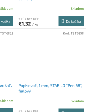
Skladom
Skladom
€1,07 bez DPH
 košíka
Do košíka
€1,32
/ ks
TST6828
Kód:
TST6858
en 68",
Popisovač, 1 mm, STABILO "Pen 68",
fialový
Skladom
Skladom
€1,07 bez DPH