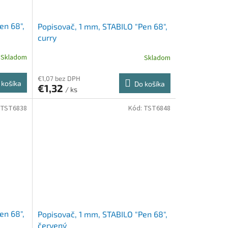
en 68",
Popisovač, 1 mm, STABILO "Pen 68",
curry
Skladom
Skladom
€1,07 bez DPH
 košíka
Do košíka
€1,32
/ ks
TST6838
Kód:
TST6848
en 68",
Popisovač, 1 mm, STABILO "Pen 68",
červený