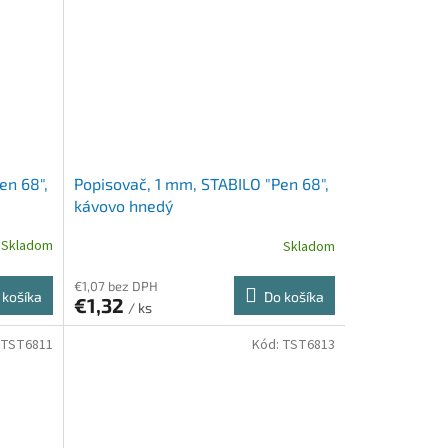
en 68",
Popisovač, 1 mm, STABILO "Pen 68",
kávovo hnedý
Skladom
Skladom
€1,07 bez DPH
 košíka
Do košíka
€1,32
/ ks
TST6811
Kód:
TST6813