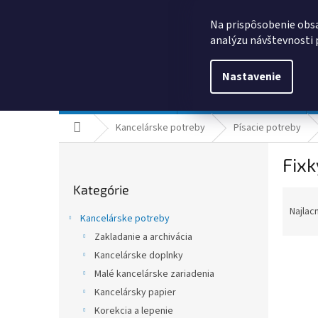
Prejsť
0385325635
obchod@kancpapier.sk
na
Na prispôsobenie obsa
obsah
analýzu návštevnosti 
Nastavenie
Kancelárske potreby
Technologické výrobky
Domov
Kancelárske potreby
Písacie potreby
B
Fixk
o
Preskočiť
č
Kategórie
kategórie
R
n
a
ý
Najlac
Kancelárske potreby
d
p
Zakladanie a archivácia
e
a
n
Kancelárske doplnky
n
i
e
Malé kancelárske zariadenia
e
l
Kancelársky papier
V
p
ý
Korekcia a lepenie