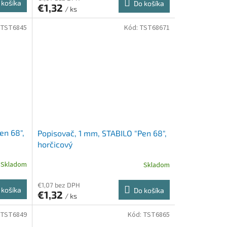
 košíka
Do košíka
€1,32
/ ks
TST6845
Kód:
TST68671
en 68",
Popisovač, 1 mm, STABILO "Pen 68",
horčicový
Skladom
Skladom
€1,07 bez DPH
 košíka
Do košíka
€1,32
/ ks
TST6849
Kód:
TST6865