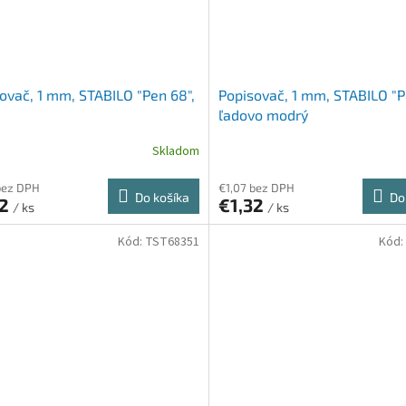
ovač, 1 mm, STABILO "Pen 68",
Popisovač, 1 mm, STABILO "P
ľadovo modrý
Skladom
bez DPH
€1,07 bez DPH
Do košíka
Do
32
€1,32
/ ks
/ ks
Kód:
TST68351
Kód: