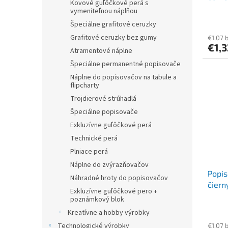
Kovové guľôčkové perá s
vymeniteľnou náplňou
Špeciálne grafitové ceruzky
Grafitové ceruzky bez gumy
€1,07 
€1,
Atramentové náplne
Špeciálne permanentné popisovače
Náplne do popisovačov na tabule a
flipcharty
Trojdierové strúhadlá
Špeciálne popisovače
Exkluzívne guľôčkové perá
Technické perá
Plniace perá
Náplne do zvýrazňovačov
Popis
Náhradné hroty do popisovačov
čiern
Exkluzívne guľôčkové pero +
poznámkový blok
Kreatívne a hobby výrobky
Technologické výrobky
€1,07 