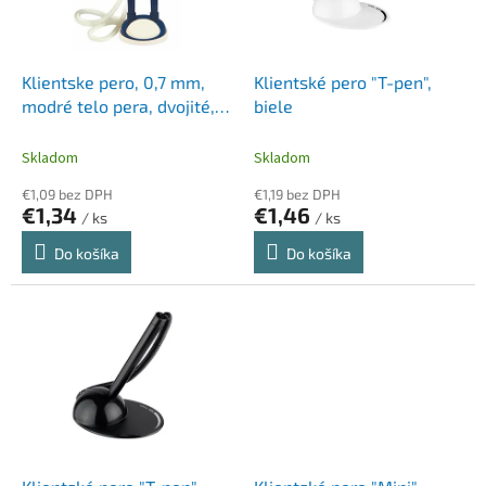
p
k
r
t
o
o
d
Klientske pero, 0,7 mm,
Klientské pero "T-pen",
v
u
modré telo pera, dvojité,
biele
k
FLEXOFFICE "Smart
t
Holder", modré
Skladom
Skladom
o
€1,09 bez DPH
€1,19 bez DPH
v
€1,34
€1,46
/ ks
/ ks
Do košíka
Do košíka