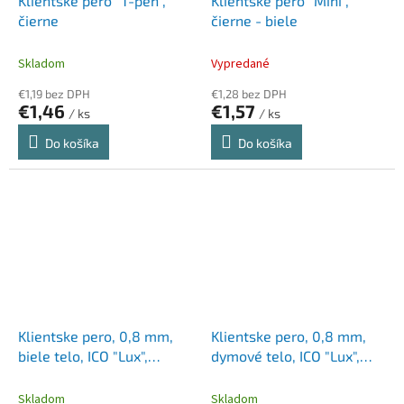
Klientské pero "T-pen",
Klientské pero "Mini",
čierne
čierne - biele
Skladom
Vypredané
€1,19 bez DPH
€1,28 bez DPH
€1,46
€1,57
/ ks
/ ks
Do košíka
Do košíka
Klientske pero, 0,8 mm,
Klientske pero, 0,8 mm,
biele telo, ICO "Lux",
dymové telo, ICO "Lux",
modré
modré
Skladom
Skladom