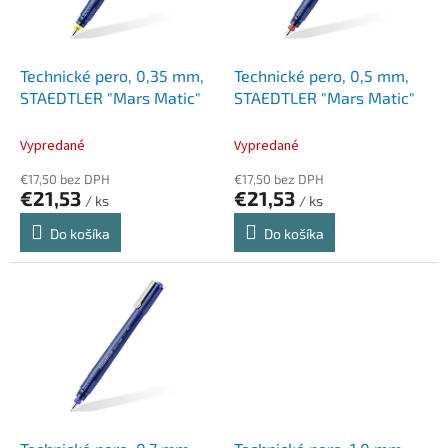
p
k
r
t
o
o
d
Technické pero, 0,35 mm,
Technické pero, 0,5 mm,
v
u
STAEDTLER "Mars Matic"
STAEDTLER "Mars Matic"
k
t
Vypredané
Vypredané
o
€17,50 bez DPH
€17,50 bez DPH
v
€21,53
€21,53
/ ks
/ ks
Do košíka
Do košíka