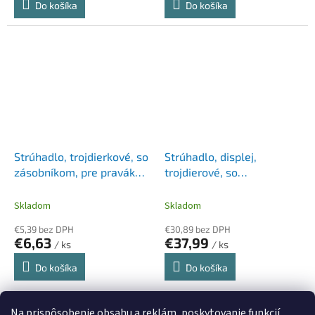
Do košíka
Do košíka
Strúhadlo, trojdierkové, so
Strúhadlo, displej,
zásobníkom, pre pravákov,
trojdierové, so
STABILO "Easy", zelené
zásobníkom, FABER-
CASTELL "Grip 2001 Trio",
Skladom
Skladom
čierne
€5,39 bez DPH
€30,89 bez DPH
€6,63
€37,99
/ ks
/ ks
Do košíka
Do košíka
10
položiek celkom
Na prispôsobenie obsahu a reklám, poskytovanie funkcií
O