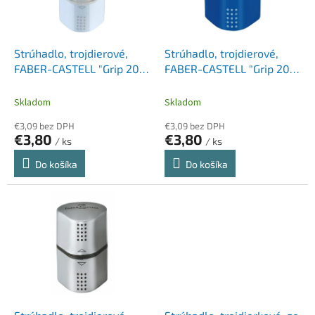
p
k
r
t
o
o
d
Strúhadlo, trojdierové,
Strúhadlo, trojdierové,
v
u
FABER-CASTELL "Grip 2001
FABER-CASTELL "Grip 2001
k
Trio", modrá
Trio", rôzne farby
t
Skladom
Skladom
o
€3,09 bez DPH
€3,09 bez DPH
v
€3,80
€3,80
/ ks
/ ks
Do košíka
Do košíka