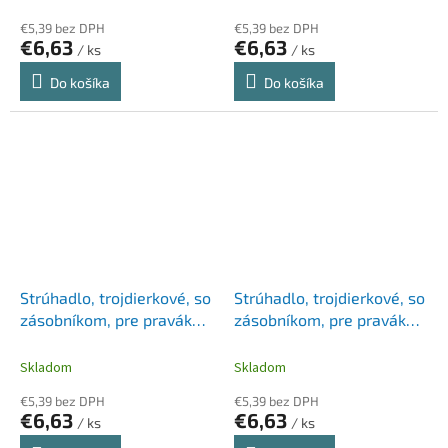
€5,39 bez DPH
€5,39 bez DPH
€6,63
€6,63
/ ks
/ ks
Do košíka
Do košíka
Strúhadlo, trojdierkové, so
Strúhadlo, trojdierkové, so
zásobníkom, pre pravákov,
zásobníkom, pre pravákov,
STABILO "Easy", olejové
STABILO "Easy", ružové
zelené
Skladom
Skladom
€5,39 bez DPH
€5,39 bez DPH
€6,63
€6,63
/ ks
/ ks