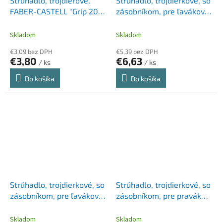
Strúhadlo, trojdierové,
Strúhadlo, trojdierkové, so
FABER-CASTELL "Grip 2001
zásobníkom, pre ľavákov,
Trio", sivá
STABILO "Easy", modré
Skladom
Skladom
€3,09 bez DPH
€5,39 bez DPH
€3,80
€6,63
/ ks
/ ks
Do košíka
Do košíka
Strúhadlo, trojdierkové, so
Strúhadlo, trojdierkové, so
zásobníkom, pre ľavákov,
zásobníkom, pre pravákov,
STABILO "Easy", olejové
STABILO "Easy", modré
zelené
Skladom
Skladom