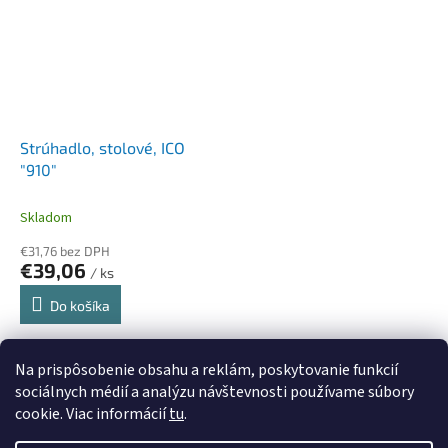
Strúhadlo, stolové, ICO
"910"
Skladom
€31,76 bez DPH
€39,06
/ ks
Do košíka
11
položiek celkom
O
Na prispôsobenie obsahu a reklám, poskytovanie funkcií
v
sociálnych médií a analýzu návštevnosti používame súbory
l
Z
cookie. Viac informácií
tu
.
á
á
d