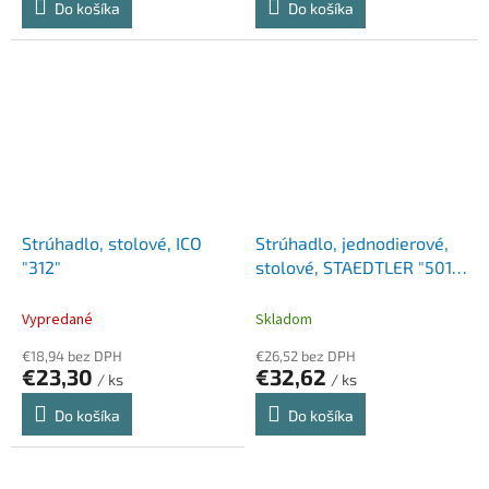
Do košíka
Do košíka
Strúhadlo, stolové, ICO
Strúhadlo, jednodierové,
"312"
stolové, STAEDTLER "501
180", modrá
Vypredané
Skladom
€18,94 bez DPH
€26,52 bez DPH
€23,30
€32,62
/ ks
/ ks
Do košíka
Do košíka