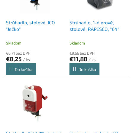
p
k
r
t
o
o
d
Strúhadlo, stolové, ICO
Strúhadlo, 1-dierové,
v
u
"Ježko"
stolové, RAPESCO, "64"
k
t
Skladom
Skladom
o
€6,71 bez DPH
€9,66 bez DPH
v
€8,25
€11,88
/ ks
/ ks
Do košíka
Do košíka