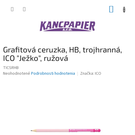
Prejsť
NÁKUP
na
obsah
KOŠÍK
Grafitová ceruzka, HB, trojhranná,
ICO "Ježko", ružová
TICSRHB
Priemerné
Neohodnotené
Podrobnosti hodnotenia
Značka:
ICO
hodnotenie
produktu
je
0,0
z
5
hviezdičiek.