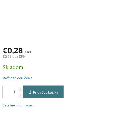
€0,28
/ ks
€0,23 bez DPH
Jednotková
Skladom
cena:
Možnosti doručenia
Pridať do košíka
Detailné informácie