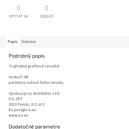
OPÝTAŤ SA
ZDIEĽAŤ
Popis
Diskusia
Podrobný popis
Trojhranná grafitová ceruzka!
tvrdosť: HB
pastelovo ružová farba ceruzky
Výrobca/prvý distribútor v EÚ:
ICO ZRT
2013 Pomáz, ICO út 5.
EU post@ico.eu
www.ico.eu
Dodatočné parametre