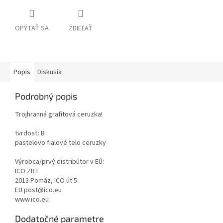
OPÝTAŤ SA
ZDIEĽAŤ
Popis
Diskusia
Podrobný popis
Trojhranná grafitová ceruzka!
tvrdosť: B
pastelovo fialové telo ceruzky
Výrobca/prvý distribútor v EÚ:
ICO ZRT
2013 Pomáz, ICO út 5.
EU post@ico.eu
www.ico.eu
Dodatočné parametre