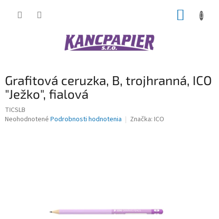
Prejsť
NÁKUP
na
obsah
KOŠÍK
Grafitová ceruzka, B, trojhranná, ICO
"Ježko", fialová
TICSLB
Priemerné
Neohodnotené
Podrobnosti hodnotenia
Značka:
ICO
hodnotenie
produktu
je
0,0
z
5
hviezdičiek.