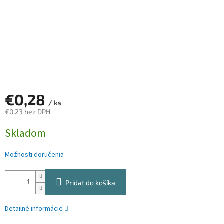
€0,28
/ ks
€0,23 bez DPH
Jednotková
Skladom
cena:
Možnosti doručenia
Pridať do košíka
Detailné informácie