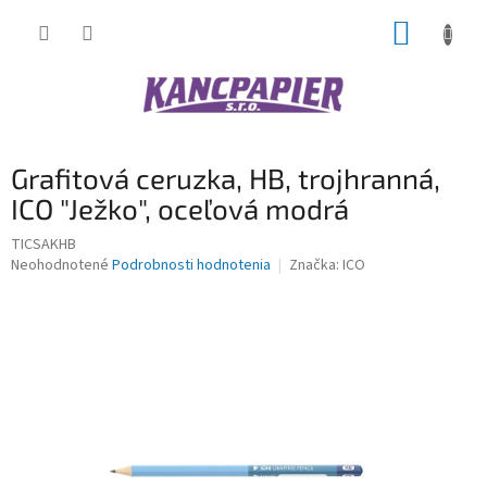
Prejsť
NÁKUP
na
obsah
KOŠÍK
Grafitová ceruzka, HB, trojhranná,
ICO "Ježko", oceľová modrá
TICSAKHB
Priemerné
Neohodnotené
Podrobnosti hodnotenia
Značka:
ICO
hodnotenie
produktu
je
0,0
z
5
hviezdičiek.