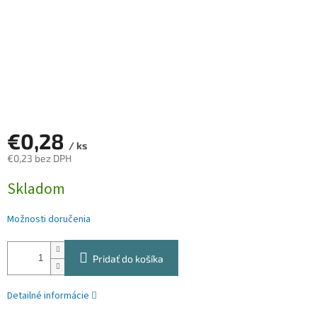
€0,28
/ ks
€0,23 bez DPH
Jednotková
Skladom
cena:
Možnosti doručenia
Pridať do košíka
Detailné informácie