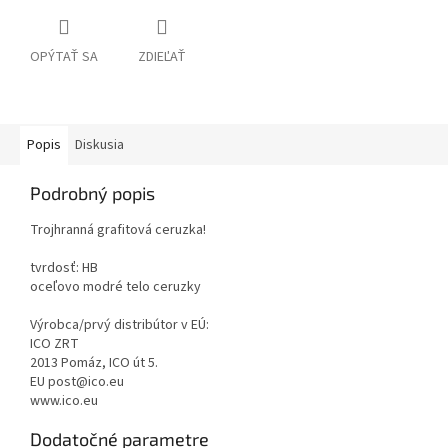
OPÝTAŤ SA
ZDIEĽAŤ
Popis
Diskusia
Podrobný popis
Trojhranná grafitová ceruzka!
tvrdosť: HB
oceľovo modré telo ceruzky
Výrobca/prvý distribútor v EÚ:
ICO ZRT
2013 Pomáz, ICO út 5.
EU post@ico.eu
www.ico.eu
Dodatočné parametre