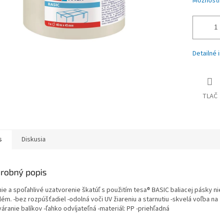
Možnosti
Detailné 
TLAČ
s
Diskusia
robný popis
ie a spoľahlivé uzatvorenie škatúľ s použitím tesa® BASIC baliacej pásky ni
ém. -bez rozpúšťadiel -odolná voči UV žiareniu a starnutiu -skvelá voľba na
áranie balíkov -ľahko odvíjateľná -materiál: PP -priehľadná