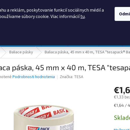
AKO NAKUPOVAŤ
OBCHODNÉ PODMIENKY
PODMIENKY OCHRANY
hu a reklám, poskytovanie funkcií sociálnych médií a
Odmi
používame súbory cookie. Viac informácií
tu
.
HĽADAŤ
Prevádzka a údržba
Nábytok
Centropen
DONAU
Baliace pásky
Baliaca páska, 45 mm x 40 m, TESA "tesapack® Ba
aca páska, 45 mm x 40 m, TESA "tesapa
né
notené
Podrobnosti hodnotenia
Značka:
TESA
nie
€1,
u
€1,33 be
Jednotk
€1,64 / 
cena:
iek.
Skla