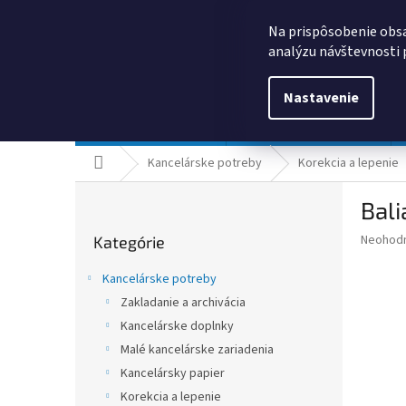
Prejsť
0385325635
obchod@kancpapier.sk
na
Na prispôsobenie obsa
obsah
analýzu návštevnosti 
Nastavenie
Kancelárske potreby
Technologické výrobky
Domov
Kancelárske potreby
Korekcia a lepenie
B
Bali
o
Preskočiť
č
Priemer
Neohod
Kategórie
kategórie
n
hodnote
ý
produkt
Kancelárske potreby
p
je
Zakladanie a archivácia
0,0
a
z
Kancelárske doplnky
n
5
e
Malé kancelárske zariadenia
hviezdič
l
Kancelársky papier
Korekcia a lepenie