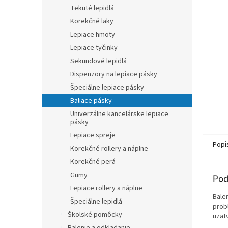
Tekuté lepidlá
Korekčné laky
Lepiace hmoty
Lepiace tyčinky
Sekundové lepidlá
Dispenzory na lepiace pásky
Špeciálne lepiace pásky
Baliace pásky
Univerzálne kancelárske lepiace
pásky
Lepiace spreje
Popi
Korekčné rollery a náplne
Korekčné perá
Gumy
Pod
Lepiace rollery a náplne
Balen
Špeciálne lepidlá
probl
Školské pomôcky
uzatv