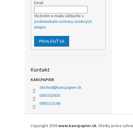
Email
Vložením e-mailu súhlasíte s
podmienkami ochrany osobných
údajov
PRIHLÁSIŤ SA
Kontakt
KANCPAPIER
obchod
@
kancpapier.sk
0385325635
0905215166
Z
á
Copyright 2026
www.kancpapier.sk
. Všetky práva vyhr
p