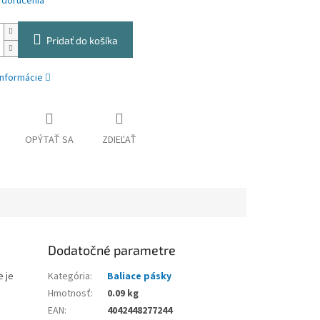
 doručenia
Pridať do košíka
informácie
OPÝTAŤ SA
ZDIEĽAŤ
Dodatočné parametre
e je
Kategória
:
Baliace pásky
Hmotnosť
:
0.09 kg
EAN
:
4042448277244