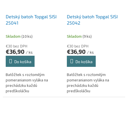
Detský batoh Topgal SISI
Detský batoh Topgal SISI
25041
25042
Skladom
(10 ks)
Skladom
(9 ks)
€30 bez DPH
€30 bez DPH
€36,90
€36,90
/ ks
/ ks
Do košíka
Do košíka
Batôžtek s roztomilým
Batôžtek s roztomilým
pomeranianom vyláka na
pomeranianom vyláka na
prechádzku každú
prechádzku každú
predškoláčku
predškoláčku