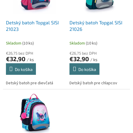
p
k
r
t
o
o
d
Detský batoh Topgal SISI
Detský batoh Topgal SISI
v
u
21023
21026
k
t
Skladom
(10 ks)
Skladom
(10 ks)
o
€26,75 bez DPH
€26,75 bez DPH
v
€32,90
€32,90
/ ks
/ ks
Do košíka
Do košíka
Detský batoh pre dievčatá
Detský batoh pre chlapcov