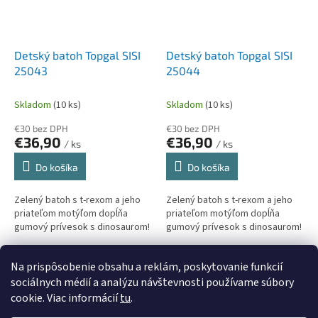
Detský batoh Topgal SISI
Detský batoh Topgal SISI
25043
25044
Skladom
(10 ks)
Skladom
(10 ks)
€30 bez DPH
€30 bez DPH
€36,90
€36,90
/ ks
/ ks
Do košíka
Do košíka
Zelený batoh s t-rexom a jeho
Zelený batoh s t-rexom a jeho
priateľom motýľom dopĺňa
priateľom motýľom dopĺňa
gumový prívesok s dinosaurom!
gumový prívesok s dinosaurom!
8
položiek celkom
Na prispôsobenie obsahu a reklám, poskytovanie funkcií
O
v
sociálnych médií a analýzu návštevnosti používame súbory
l
Z
cookie. Viac informácií
tu
.
á
á