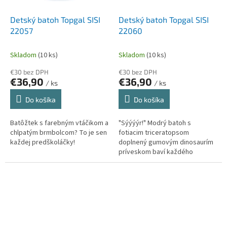
Detský batoh Topgal SISI
Detský batoh Topgal SISI
22057
22060
Skladom
(10 ks)
Skladom
(10 ks)
€30 bez DPH
€30 bez DPH
€36,90
€36,90
/ ks
/ ks
Do košíka
Do košíka
Batôžtek s farebným vtáčikom a
"Sýýýýr!" Modrý batoh s
chlpatým brmbolcom? To je sen
fotiacim triceratopsom
každej predškoláčky!
doplnený gumovým dinosaurím
príveskom baví každého
predškoláka.