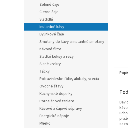
Zelené čaje
Čierne čaje
Sladidlá
Instantné kávy
Bylinkové čaje
Smotany do kávy a instantné smotany
Kávové filtre
Sladké keksy a rezy
Slané krekry
Tácky
Popi
Potravinárske fólie, alobaly, vrecia
Ovocné šťavy
Pod
Kuchynské doplnky
Porcelánové taniere
Davi
kávo
Kávové a čajové súpravy
uchov
Energické nápoje
praž
Mlieko
sa r