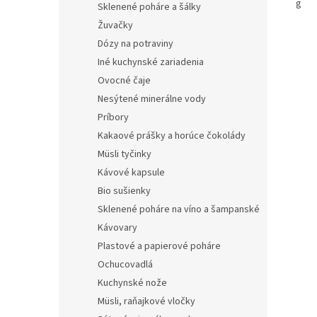
g
Sklenené poháre a šálky
Žuvačky
Dózy na potraviny
Iné kuchynské zariadenia
Ovocné čaje
Nesýtené minerálne vody
Príbory
Kakaové prášky a horúce čokolády
Müsli tyčinky
Kávové kapsule
Bio sušienky
Sklenené poháre na víno a šampanské
Kávovary
Plastové a papierové poháre
Ochucovadlá
Kuchynské nože
Müsli, raňajkové vločky