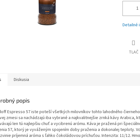
Detailné 
TLAČ
s
Diskusia
robný popis
doff Espresso 57 iste poteší všetkých milovníkov tohto lahodného čierneho
vej zmesi sa nachádzajú iba vybrané a najkvalitnejšie zrnká kávy Arabica, k
ávajú len tú najlepšiu chuť a vycibrenú arómu. Káva je pražená pri špeciál
enia 57, ktorý je vyváženým spojením doby praženia a dokonalej teploty. 
ozvinie príjemná aróma s ľahko čokoládovou príchuťou. Intenzita: 11/12. Hm