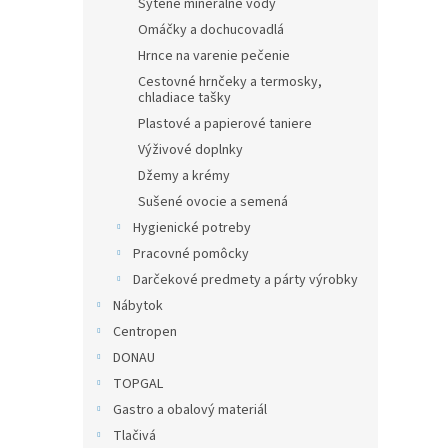
Sýtené minerálne vody
Omáčky a dochucovadlá
Hrnce na varenie pečenie
Cestovné hrnčeky a termosky,
chladiace tašky
Plastové a papierové taniere
Výživové doplnky
Džemy a krémy
Sušené ovocie a semená
Hygienické potreby
Pracovné pomôcky
Darčekové predmety a párty výrobky
Nábytok
Centropen
DONAU
TOPGAL
Gastro a obalový materiál
Tlačivá