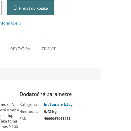
Pridať do košíka
informácie
OPÝTAŤ SA
ZDIEĽAŤ
Dodatočné parametre
 moku. V
Kategória
:
Instantné kávy
toré v sebe
Hmotnosť
:
0.43 kg
nom stupni
EAN
:
4006067061288
Vďaka tomu
otnosť: 100