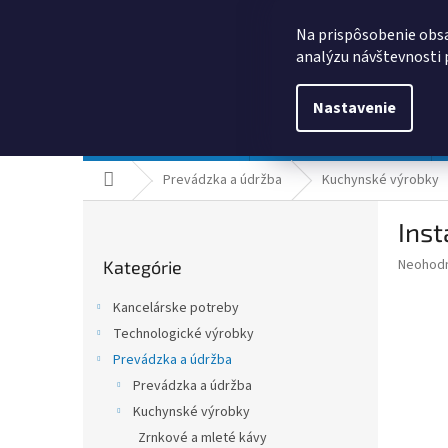
Prejsť
0385325635
obchod@kancpapier.sk
na
Na prispôsobenie obsa
obsah
analýzu návštevnosti 
Nastavenie
Kancelárske potreby
Technologické výrobky
Domov
Prevádzka a údržba
Kuchynské výrobky
B
Inst
o
Preskočiť
č
Priemer
Neohod
Kategórie
kategórie
n
hodnote
ý
produkt
Kancelárske potreby
p
je
Technologické výrobky
0,0
a
z
Prevádzka a údržba
n
5
e
Prevádzka a údržba
hviezdič
l
Kuchynské výrobky
Zrnkové a mleté kávy