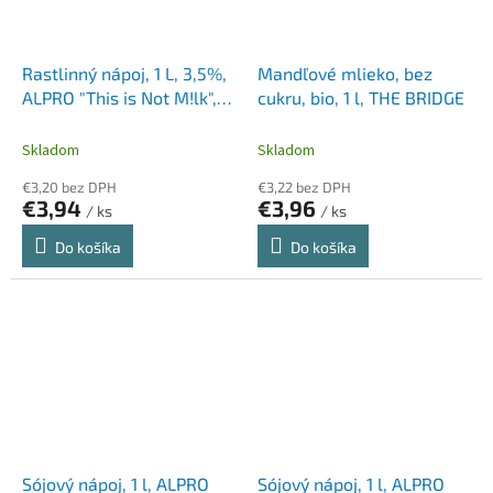
Rastlinný nápoj, 1 L, 3,5%,
Mandľové mlieko, bez
ALPRO "This is Not M!lk",
cukru, bio, 1 l, THE BRIDGE
ovos
Skladom
Skladom
€3,20 bez DPH
€3,22 bez DPH
€3,94
€3,96
/ ks
/ ks
Do košíka
Do košíka
Sójový nápoj, 1 l, ALPRO
Sójový nápoj, 1 l, ALPRO