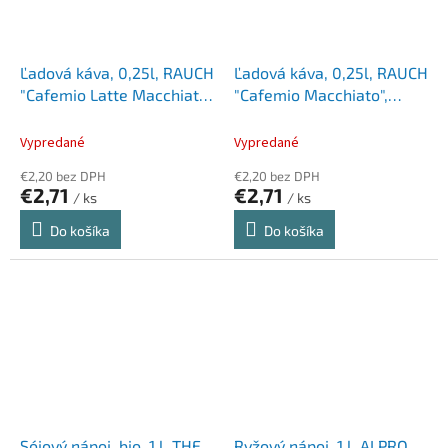
Ľadová káva, 0,25l, RAUCH
Ľadová káva, 0,25l, RAUCH
"Cafemio Latte Macchiato
"Cafemio Macchiato",
Vanilla", extra mild
medium
Vypredané
Vypredané
€2,20 bez DPH
€2,20 bez DPH
€2,71
€2,71
/ ks
/ ks
Do košíka
Do košíka
Sójový nápoj, bio, 1 l, THE
Ryžový nápoj, 1 l, ALPRO