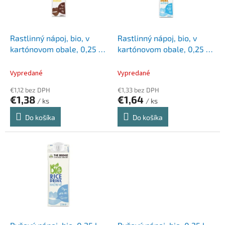
p
k
r
t
o
o
d
Rastlinný nápoj, bio, v
Rastlinný nápoj, bio, v
v
u
kartónovom obale, 0,25 l,
kartónovom obale, 0,25 l,
k
THE BRIDGE, ovsený, s
THE BRIDGE, ovsený
t
kakaovo-banánovou
Vypredané
Vypredané
o
príchuťou
€1,12 bez DPH
€1,33 bez DPH
v
€1,38
€1,64
/ ks
/ ks
Do košíka
Do košíka