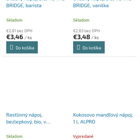
BRIDGE, barista
BRIDGE, vanilka
Skladom
Skladom
€2,81 bez DPH
€2,83 bez DPH
€3,46
€3,48
/ ks
/ ks
Do košíka
Do košíka
Rastlinný nápoj,
Kokosovo mandľový nápoj,
bezlepkový, bio, v
1 l, ALPRO
kartónovom obale, 1 l, THE
BRIDGE, Omega 3, ovsený
Skladom
Vypredané