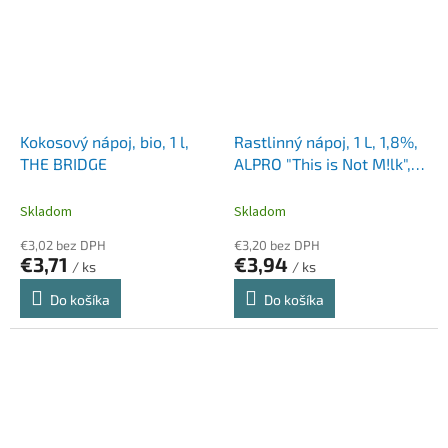
Kokosový nápoj, bio, 1 l,
Rastlinný nápoj, 1 L, 1,8%,
THE BRIDGE
ALPRO "This is Not M!lk",
ovos
Skladom
Skladom
€3,02 bez DPH
€3,20 bez DPH
€3,71
€3,94
/ ks
/ ks
Do košíka
Do košíka