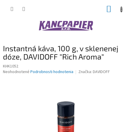
Prejsť
NÁKUP
na
obsah
KOŠÍK
Instantná káva, 100 g, v sklenenej
dóze, DAVIDOFF "Rich Aroma"
KHK1052
Priemerné
Neohodnotené
Podrobnosti hodnotenia
Značka:
DAVIDOFF
hodnotenie
produktu
je
0,0
z
5
hviezdičiek.