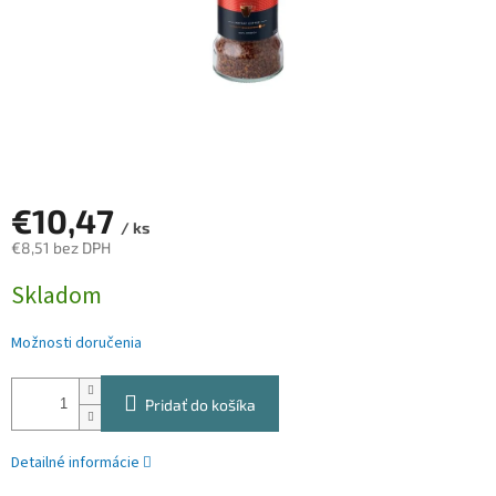
€10,47
/ ks
€8,51 bez DPH
Jednotková
Skladom
cena:
Možnosti doručenia
Pridať do košíka
Detailné informácie