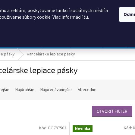
AKO NAKUPOVAŤ
OBCHODNÉ PODMIENKY
PODMIENKY OCHRANY
hu a reklám, poskytovanie funkcií sociálnych médií a
Odmi
používame súbory cookie. Viac informácií
tu
.
HĽADAŤ
Prevádzka a údržba
Nábytok
Centropen
DONAU
ce pásky
Kancelárske lepiace pásky
elárske lepiace pásky
nejšie
Najdrahšie
Najpredávanejšie
Abecedne
OTVORIŤ FILTER
Kód:
DO787503
Kód:
Novinka