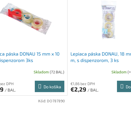
aca páska DONAU 15 mm x 10
Lepiaca páska DONAU, 18 m
dispenzorom 3ks
m, s dispenzorom, 3 ks
Skladom
(72 BAL.)
Skladom
(>
 bez DPH
€1,86 bez DPH
Do košíka
Do
09
€2,29
/ BAL.
/ BAL.
Kód:
DO787890