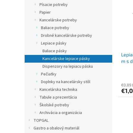
r
p
Písacie potreby
o
i
Papier
d
s
u
Kancelárske potreby
p
k
Baliace potreby
r
t
o
Drobné kancelárske potreby
o
d
Lepiace pásky
v
u
Baliace pásky
Lepi
k
Kancelárske lepiace pásky
m s 
t
Dispenzory na lepiacu pásku
o
Pečiatky
v
Doplnky na kancelársky stôl
€0,89
Kancelárska technika
€1,
Tabule a prezentácia
Školské potreby
Archivácia a organizácia
TOPGAL
Gastro a obalový materiál