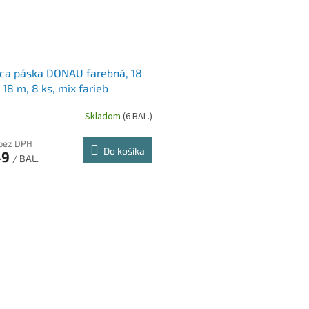
ca páska DONAU farebná, 18
18 m, 8 ks, mix farieb
Skladom
(6 BAL.)
 bez DPH
Do košíka
49
/ BAL.
O
v
l
á
d
a
c
i
e
p