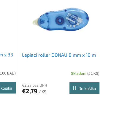
m x 33
Lepiaci roller DONAU 8 mm x 10 m
100 BAL.)
Skladom
(52 KS)
€2,27 bez DPH
 košíka
Do košíka
€2,79
/ KS