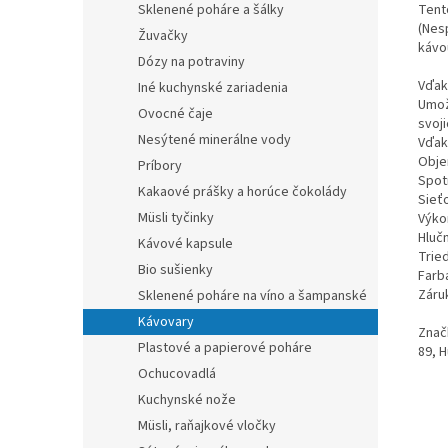
Tent
Sklenené poháre a šálky
(Nes
Žuvačky
kávo
Dózy na potraviny
Vďak
Iné kuchynské zariadenia
Umož
Ovocné čaje
svoji
Nesýtené minerálne vody
Vďak
Objem
Príbory
Spot
Kakaové prášky a horúce čokolády
Sieť
Müsli tyčinky
Výko
Hluč
Kávové kapsule
Tried
Bio sušienky
Farb
Záruk
Sklenené poháre na víno a šampanské
Kávovary
Znač
Plastové a papierové poháre
89, 
Ochucovadlá
Kuchynské nože
Müsli, raňajkové vločky