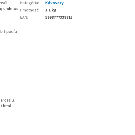
psúl
Kategória
:
Kávovary
j s mletou
Hmotnosť
:
3.1 kg
EAN
:
5998777338813
biť podľa
aross u.
t.html