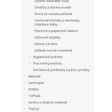
Sýtené minerálne vody
Omáčky a dochucovadlá
Hrnce na varenie pečenie
Cestovné hrnčeky a termosky,
chladiace tašky
Plastové a papierové taniere
Výživové doplnky
Džemy a krémy
Sušené ovocie a semená
Hygienické potreby
Pracovné pomôcky
Darčekové predmety a párty výrobky
Nábytok
Centropen
DONAU
TOPGAL
Gastro a obalový materiál
Tlačivá