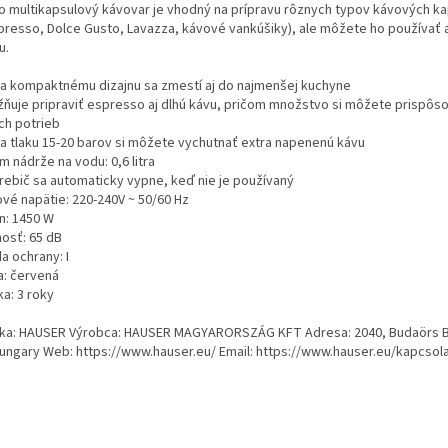
o multikapsulový kávovar je vhodný na prípravu rôznych typov kávových ka
presso, Dolce Gusto, Lavazza, kávové vankúšiky), ale môžete ho používať a
u.
a kompaktnému dizajnu sa zmestí aj do najmenšej kuchyne
ňuje pripraviť espresso aj dlhú kávu, pričom množstvo si môžete prispôso
ch potrieb
a tlaku 15-20 barov si môžete vychutnať extra napenenú kávu
 nádrže na vodu: 0,6 litra
rebič sa automaticky vypne, keď nie je používaný
ové napätie: 220-240V ~ 50/60 Hz
n: 1450 W
nosť: 65 dB
a ochrany: I
a: červená
a: 3 roky
ka: HAUSER Výrobca: HAUSER MAGYARORSZÁG KFT Adresa: 2040, Budaörs B
Hungary Web: https://www.hauser.eu/ Email: https://www.hauser.eu/kapcsola