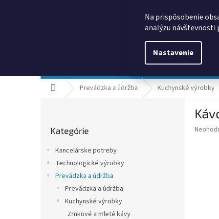
Prejsť
0385325635
obchod@kancpapier.sk
na
Na prispôsobenie obsa
obsah
analýzu návštevnosti 
Nastavenie
Kancelárske potreby
Technologické výrobky
Domov
Prevádzka a údržba
Kuchynské výrobky
B
Kávo
o
Preskočiť
č
Priemer
Neohod
Kategórie
kategórie
n
hodnote
ý
produkt
Kancelárske potreby
p
je
Technologické výrobky
0,0
a
z
Prevádzka a údržba
n
5
e
Prevádzka a údržba
hviezdič
l
Kuchynské výrobky
Zrnkové a mleté kávy