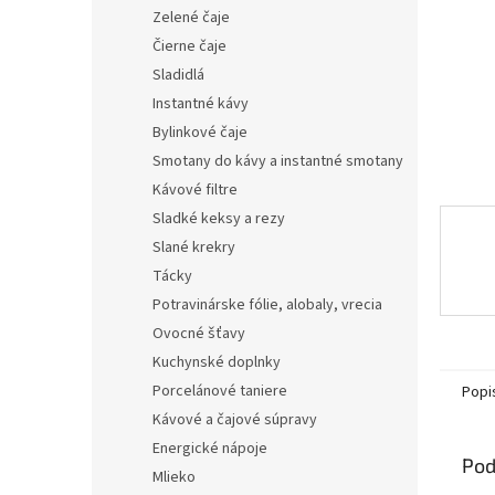
Zelené čaje
Čierne čaje
Sladidlá
Instantné kávy
Bylinkové čaje
Smotany do kávy a instantné smotany
Kávové filtre
Sladké keksy a rezy
Slané krekry
Tácky
Potravinárske fólie, alobaly, vrecia
Ovocné šťavy
Kuchynské doplnky
Porcelánové taniere
Popi
Kávové a čajové súpravy
Energické nápoje
Pod
Mlieko