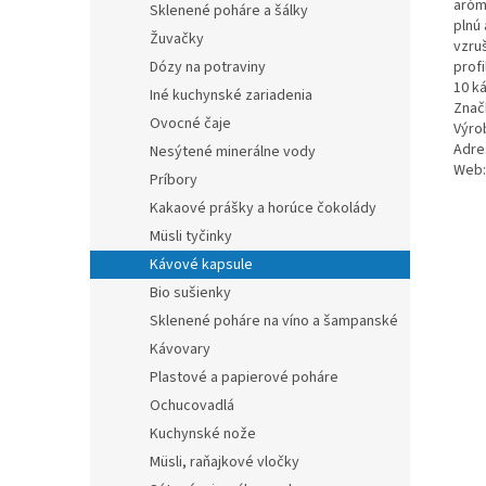
aróm
Sklenené poháre a šálky
plnú
Žuvačky
vzru
Dózy na potraviny
profi
10 k
Iné kuchynské zariadenia
Znač
Ovocné čaje
Výro
Adre
Nesýtené minerálne vody
Web:
Príbory
Kakaové prášky a horúce čokolády
Müsli tyčinky
Kávové kapsule
Bio sušienky
Sklenené poháre na víno a šampanské
Kávovary
Plastové a papierové poháre
Ochucovadlá
Kuchynské nože
Müsli, raňajkové vločky