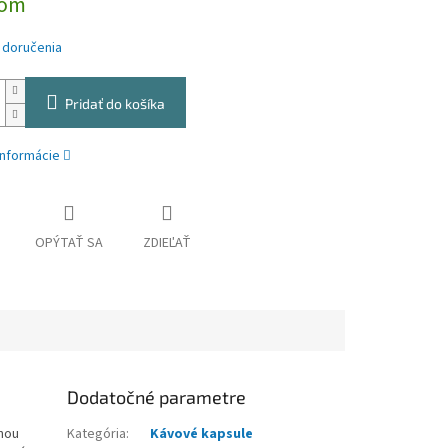
dom
 doručenia
Pridať do košíka
informácie
OPÝTAŤ SA
ZDIEĽAŤ
Dodatočné parametre
nou
Kategória
:
Kávové kapsule