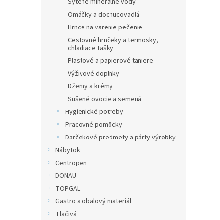
Sýtené minerálne vody
Omáčky a dochucovadlá
Hrnce na varenie pečenie
Cestovné hrnčeky a termosky,
chladiace tašky
Plastové a papierové taniere
Výživové doplnky
Džemy a krémy
Sušené ovocie a semená
Hygienické potreby
Pracovné pomôcky
Darčekové predmety a párty výrobky
Nábytok
Centropen
DONAU
TOPGAL
Gastro a obalový materiál
Tlačivá