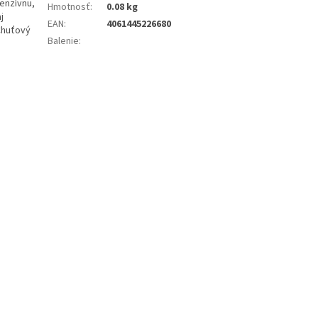
enzívnu,
Hmotnosť
:
0.08 kg
j
EAN
:
4061445226680
Chuťový
Balenie
: