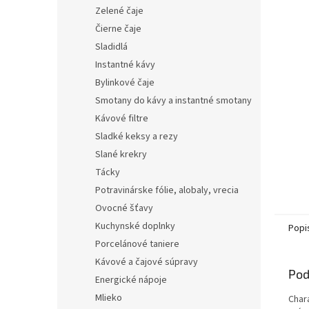
Zelené čaje
Čierne čaje
Sladidlá
Instantné kávy
Bylinkové čaje
Smotany do kávy a instantné smotany
Kávové filtre
Sladké keksy a rezy
Slané krekry
Tácky
Potravinárske fólie, alobaly, vrecia
Ovocné šťavy
Kuchynské doplnky
Popi
Porcelánové taniere
Kávové a čajové súpravy
Pod
Energické nápoje
Mlieko
Char