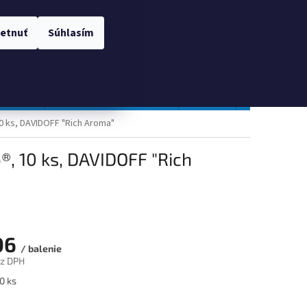
 OSOBNÝCH ÚDAJOV
Prihlásenie
etnuť
Súhlasím
NÁKUPNÝ
Prázdny košík
KOŠÍK
TOPGAL
Gastro a obalový materiál
Tlačivá
Obchodné po
0 ks, DAVIDOFF "Rich Aroma"
®, 10 ks, DAVIDOFF "Rich
06
/ balenie
ez DPH
ová
0 ks