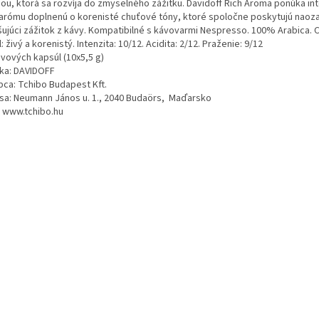
ou, ktorá sa rozvíja do zmyselného zážitku. Davidoff Rich Aroma ponúka int
 arómu doplnenú o korenisté chuťové tóny, ktoré spoločne poskytujú naoza
šujúci zážitok z kávy. Kompatibilné s kávovarmi Nespresso. 100% Arabica. 
l: živý a korenistý. Intenzita: 10/12. Acidita: 2/12. Praženie: 9/12
ávových kapsúl (10x5,5 g)
ka: DAVIDOFF
bca: Tchibo Budapest Kft.
sa: Neumann János u. 1., 2040 Budaörs, Maďarsko
 www.tchibo.hu