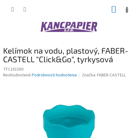
Prejsť
NÁKUP
na
obsah
KOŠÍK
Kelímok na vodu, plastový, FABER-
CASTELL "Click&Go", tyrkysová
TFC181580
Priemerné
Neohodnotené
Podrobnosti hodnotenia
Značka:
FABER-CASTELL
hodnotenie
produktu
je
0,0
z
5
hviezdičiek.