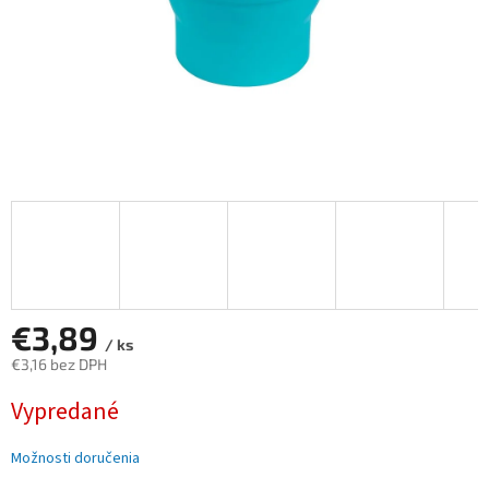
€3,89
/ ks
€3,16 bez DPH
Jednotková
Vypredané
cena:
Možnosti doručenia