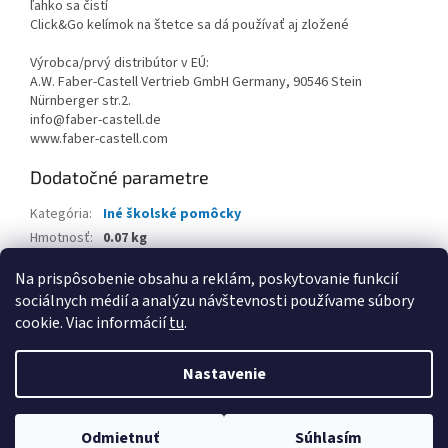
ľahko sa čistí
Click&Go kelímok na štetce sa dá používať aj zložené
Výrobca/prvý distribútor v EÚ:
A.W. Faber-Castell Vertrieb GmbH Germany, 90546 Stein
Nürnberger str.2.
info@faber-castell.de
www.faber-castell.com
Dodatočné parametre
Kategória
:
Iné školské pomôcky
Hmotnosť
:
0.07 kg
EAN
:
4005400307526
Na prispôsobenie obsahu a reklám, poskytovanie funkcií
sociálnych médií a analýzu návštevnosti používame súbory
Z
cookie. Viac informácií
tu
.
á
Vytvoril Shoptet
p
Nastavenie
ä
t
Copyright 2026
www.kancpapier.sk
. Všetky práva vyhradené.
i
Odmietnuť
Súhlasím
Upraviť nastavenie cookies