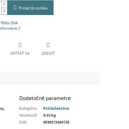
Pridať do košíka
 fľašu ZIVA
informácie
OPÝTAŤ SA
ZDIEĽAŤ
Dodatočné parametre
vy,
Kategória
:
Príslušenstvo
Hmotnosť
:
0.02 kg
EAN
:
8595573606725