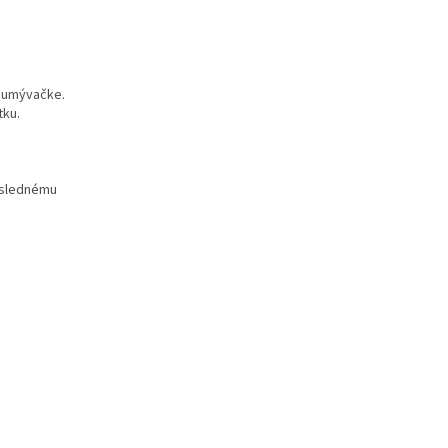
v umývačke.
tku.
následnému