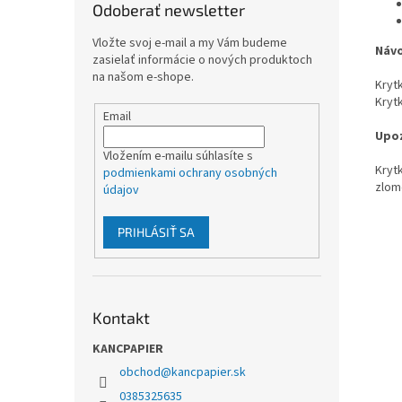
Odoberať newsletter
Vložte svoj e-mail a my Vám budeme
Návo
zasielať informácie o nových produktoch
na našom e-shope.
Kryt
Krytk
Email
Upoz
Vložením e-mailu súhlasíte s
Kryt
podmienkami ochrany osobných
zlom
údajov
PRIHLÁSIŤ SA
Kontakt
KANCPAPIER
obchod
@
kancpapier.sk
0385325635