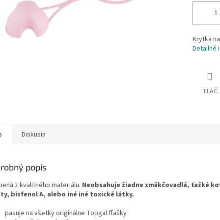
Krytka na
Detailné 
TLAČ
s
Diskusia
robný popis
bená z kvalitného materiálu.
Neobsahuje žiadne zmäkčovadlá, ťažké ko
áty, bisfenol A, alebo iné iné toxické látky.
pasuje na všetky originálne Topgal fľašky