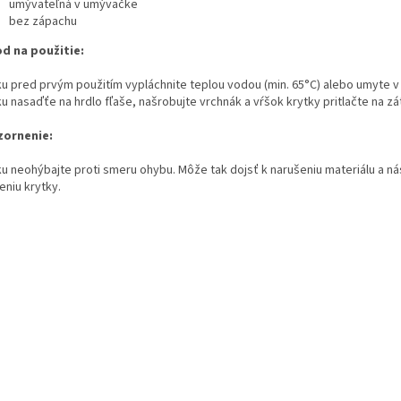
umývateľná v umývačke
bez zápachu
d na použitie:
ku pred prvým použitím vypláchnite teplou vodou (min. 65°C) alebo umyte 
u nasaďťe na hrdlo fľaše, našrobujte vrchnák a vŕšok krytky pritlačte na zá
ornenie:
ku neohýbajte proti smeru ohybu. Môže tak dojsť k narušeniu materiálu a 
eniu krytky.