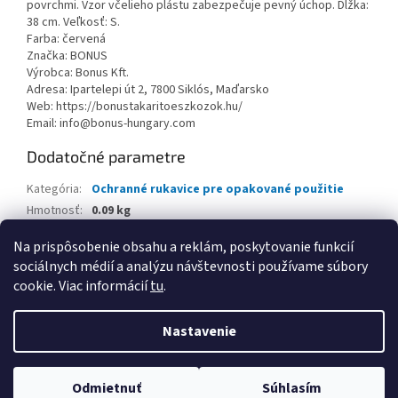
povrchmi. Vzor včelieho plástu zabezpečuje pevný úchop. Dĺžka:
38 cm. Veľkosť: S.
Farba: červená
Značka: BONUS
Výrobca: Bonus Kft.
Adresa: Ipartelepi út 2, 7800 Siklós, Maďarsko
Web: https://bonustakaritoeszkozok.hu/
Email: info@bonus-hungary.com
Dodatočné parametre
Kategória
:
Ochranné rukavice pre opakované použitie
Hmotnosť
:
0.09 kg
EAN
:
5997844301972
Na prispôsobenie obsahu a reklám, poskytovanie funkcií
sociálnych médií a analýzu návštevnosti používame súbory
Z
cookie. Viac informácií
tu
.
á
Vytvoril Shoptet
p
Nastavenie
ä
t
Copyright 2026
www.kancpapier.sk
. Všetky práva vyhradené.
i
Odmietnuť
Súhlasím
Upraviť nastavenie cookies