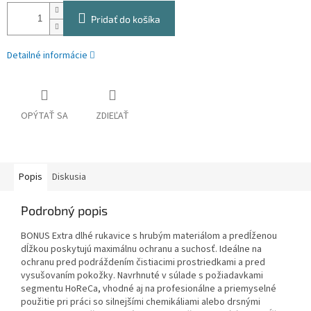
Pridať do košíka
Detailné informácie
OPÝTAŤ SA
ZDIEĽAŤ
Popis
Diskusia
Podrobný popis
BONUS Extra dlhé rukavice s hrubým materiálom a predĺženou
dĺžkou poskytujú maximálnu ochranu a suchosť. Ideálne na
ochranu pred podráždením čistiacimi prostriedkami a pred
vysušovaním pokožky. Navrhnuté v súlade s požiadavkami
segmentu HoReCa, vhodné aj na profesionálne a priemyselné
použitie pri práci so silnejšími chemikáliami alebo drsnými