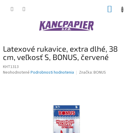
Prejsť
NÁKUP
na
obsah
KOŠÍK
Latexové rukavice, extra dlhé, 38
cm, veľkosť S, BONUS, červené
KHT1313
Priemerné
Neohodnotené
Podrobnosti hodnotenia
Značka:
BONUS
hodnotenie
produktu
je
0,0
z
5
hviezdičiek.