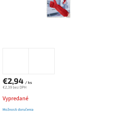
€2,94
/ ks
€2,39 bez DPH
Jednotková
Vypredané
cena:
Možnosti doručenia