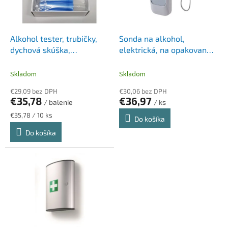
p
k
r
t
o
o
d
Alkohol tester, trubičky,
Sonda na alkohol,
v
u
dychová skúška,
elektrická, na opakované
k
jednorazový
použitie
t
Skladom
Skladom
o
€29,09 bez DPH
€30,06 bez DPH
v
€35,78
€36,97
/ balenie
/ ks
Jednotková
€35,78 / 10 ks
Do košíka
cena:
Do košíka