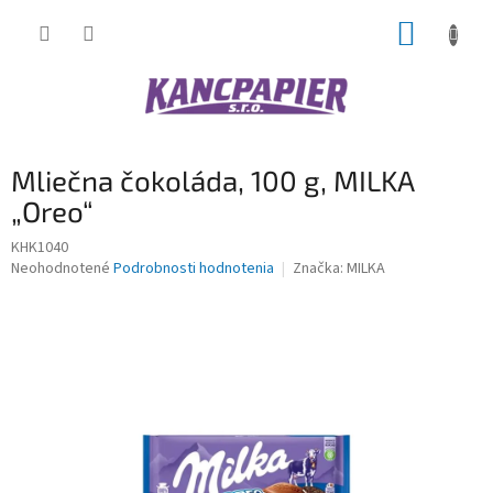
Prejsť
NÁKUP
na
obsah
KOŠÍK
Mliečna čokoláda, 100 g, MILKA
„Oreo“
KHK1040
Priemerné
Neohodnotené
Podrobnosti hodnotenia
Značka:
MILKA
hodnotenie
produktu
je
0,0
z
5
hviezdičiek.