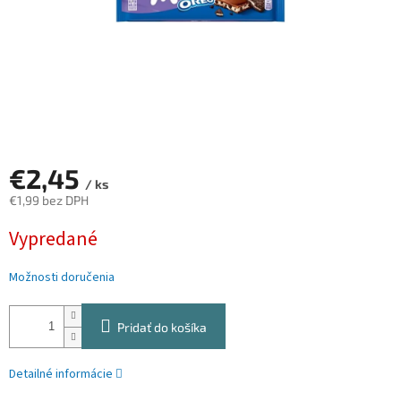
€2,45
/ ks
€1,99 bez DPH
Jednotková
Vypredané
cena:
Možnosti doručenia
Pridať do košíka
Detailné informácie