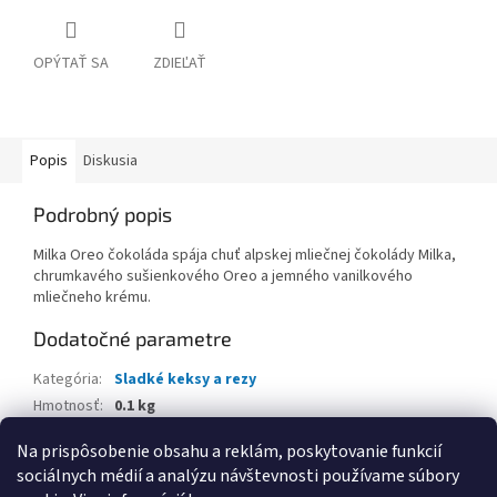
OPÝTAŤ SA
ZDIEĽAŤ
Popis
Diskusia
Podrobný popis
Milka Oreo čokoláda spája chuť alpskej mliečnej čokolády Milka,
chrumkavého sušienkového Oreo a jemného vanilkového
mliečneho krému.
Dodatočné parametre
Kategória
:
Sladké keksy a rezy
Hmotnosť
:
0.1 kg
EAN
:
7622300617820
Na prispôsobenie obsahu a reklám, poskytovanie funkcií
sociálnych médií a analýzu návštevnosti používame súbory