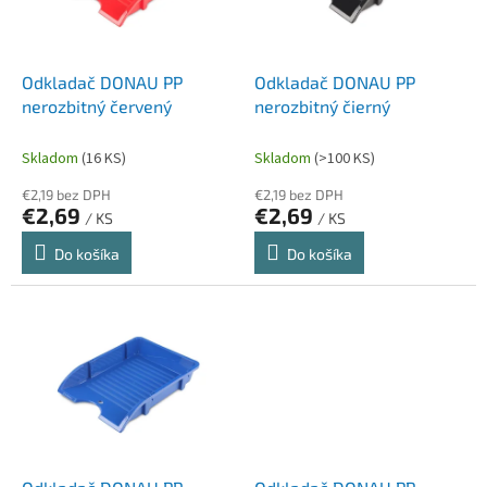
p
k
r
t
o
o
d
Odkladač DONAU PP
Odkladač DONAU PP
v
u
nerozbitný červený
nerozbitný čierný
k
t
Skladom
(16 KS)
Skladom
(>100 KS)
o
€2,19 bez DPH
€2,19 bez DPH
v
€2,69
€2,69
/ KS
/ KS
Do košíka
Do košíka