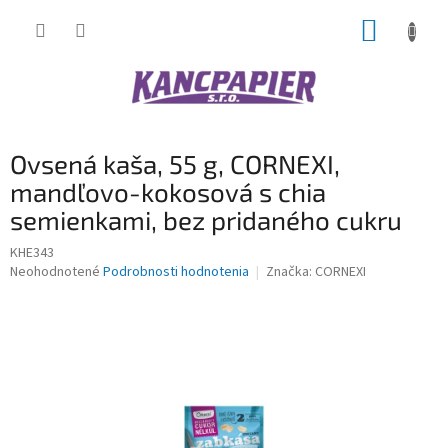
Prejsť
NÁKUP
na
obsah
KOŠÍK
Ovsená kaša, 55 g, CORNEXI,
mandľovo-kokosová s chia
semienkami, bez pridaného cukru
KHE343
Priemerné
Neohodnotené
Podrobnosti hodnotenia
Značka:
CORNEXI
hodnotenie
produktu
je
0,0
z
5
hviezdičiek.