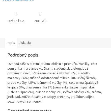
OPÝTAŤ SA
ZDIEĽAŤ
Popis
Diskusia
Podrobný popis
Ovsená kaša s piatimi druhmi obilnín s príchuťou vanilky, chia
semienkami a quinoa vločkami, sladená sladidlom, bez
pridaného cukru. Zloženie: ovsené vločky 50%, sladidlo:
maltitoly 14%; sušené odstredené mlieko, kukuričný škrob,
proso vločky 4,5%, jačmenné vločky 4%, celozrnná špaldová
krupica 3%, chia semienka 3% [semienka šalvie hispánskej
(Salvia hispanica)], quinoa vločky 2%, ryžové vločky 2%, aróma,
jedlá soľ. Môže obsahovať stopy orechov, arašidov, sóje a
sezamových semienok!
Dodatočné parametre