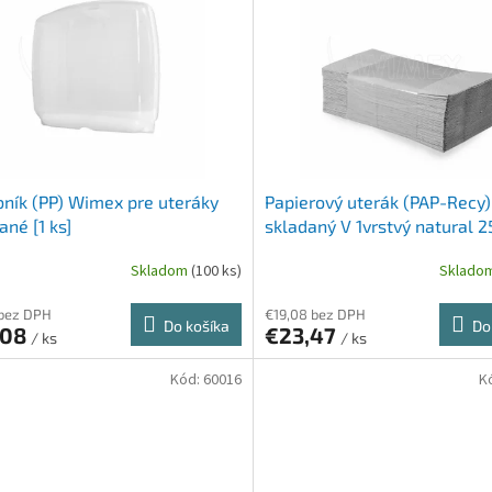
ník (PP) Wimex pre uteráky
Papierový uterák (PAP-Recy)
ané [1 ks]
skladaný V 1vrstvý natural 2
cm [4000 ks]
Skladom
(100 ks)
Sklado
 bez DPH
€19,08 bez DPH
Do košíka
Do
,08
€23,47
/ ks
/ ks
Kód:
60016
K