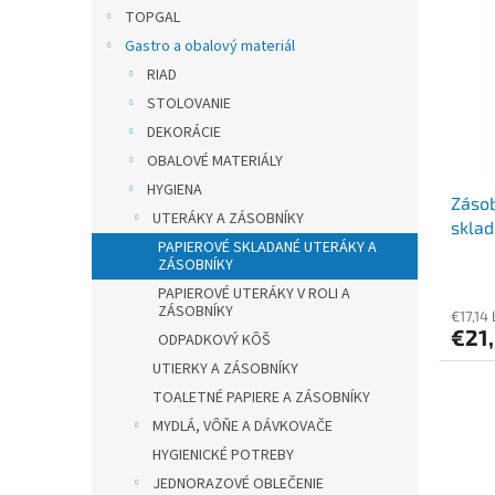
r
p
TOPGAL
o
i
Gastro a obalový materiál
d
s
u
RIAD
p
k
STOLOVANIE
r
t
o
DEKORÁCIE
o
d
OBALOVÉ MATERIÁLY
v
u
HYGIENA
Zásob
k
UTERÁKY A ZÁSOBNÍKY
sklad
t
PAPIEROVÉ SKLADANÉ UTERÁKY A
o
ZÁSOBNÍKY
v
PAPIEROVÉ UTERÁKY V ROLI A
ZÁSOBNÍKY
€17,14
€21
ODPADKOVÝ KÔŠ
UTIERKY A ZÁSOBNÍKY
TOALETNÉ PAPIERE A ZÁSOBNÍKY
MYDLÁ, VÔŇE A DÁVKOVAČE
HYGIENICKÉ POTREBY
JEDNORAZOVÉ OBLEČENIE