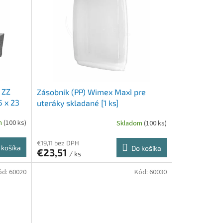
 ZZ
Zásobník (PP) Wimex `Maxi` pre
5 x 23
uteráky skladané [1 ks]
m
(100 ks)
Skladom
(100 ks)
€19,11 bez DPH
 košíka
Do košíka
€23,51
/ ks
ód:
60020
Kód:
60030