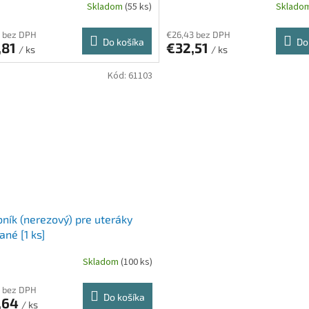
Skladom
(55 ks)
Sklado
 bez DPH
€26,43 bez DPH
Do košíka
Do
,81
€32,51
/ ks
/ ks
Kód:
61103
ník (nerezový) pre uteráky
ané [1 ks]
Skladom
(100 ks)
 bez DPH
Do košíka
,64
/ ks