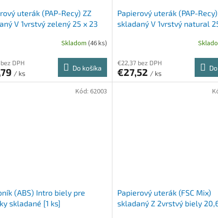
rový uterák (PAP-Recy) ZZ
Papierový uterák (PAP-Recy)
aný V 1vrstvý zelený 25 x 23
skladaný V 1vrstvý natural 2
0 x 250 ks]
cm [20 x 250 ks]
Skladom
(46 ks)
Sklad
 bez DPH
€22,37 bez DPH
Do košíka
Do
,79
€27,52
/ ks
/ ks
Kód:
62003
K
ník (ABS) Intro biely pre
Papierový uterák (FSC Mix)
ky skladané [1 ks]
skladaný Z 2vrstvý biely 20,
cm [25 x 150 ks]