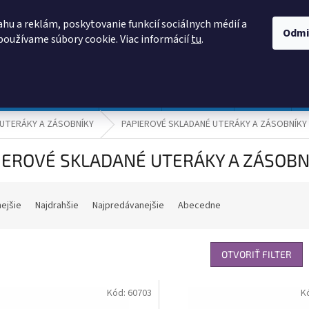
AKO NAKUPOVAŤ
OBCHODNÉ PODMIENKY
PODMIENKY OCHRANY
hu a reklám, poskytovanie funkcií sociálnych médií a
Odmi
používame súbory cookie. Viac informácií
tu
.
HĽADAŤ
Prevádzka a údržba
Nábytok
Centropen
DONAU
UTERÁKY A ZÁSOBNÍKY
PAPIEROVÉ SKLADANÉ UTERÁKY A ZÁSOBNÍKY
IEROVÉ SKLADANÉ UTERÁKY A ZÁSOBN
nejšie
Najdrahšie
Najpredávanejšie
Abecedne
OTVORIŤ FILTER
Kód:
60703
K