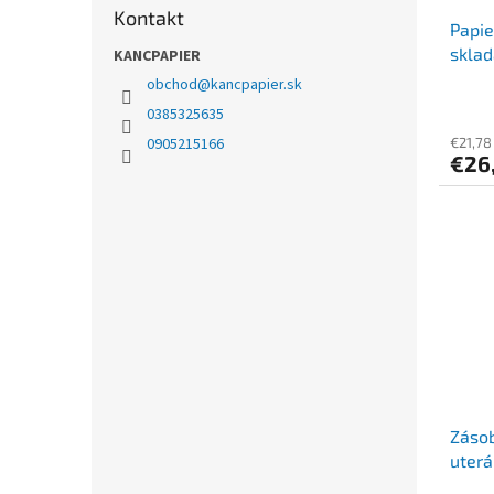
Kontakt
Papie
sklad
KANCPAPIER
cm [2
obchod
@
kancpapier.sk
0385325635
€21,78
0905215166
€26
Zásob
uterá