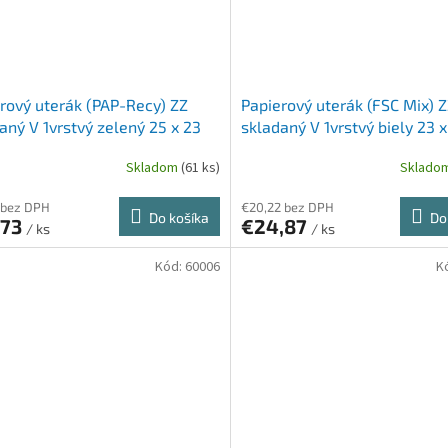
rový uterák (PAP-Recy) ZZ
Papierový uterák (FSC Mix) 
aný V 1vrstvý zelený 25 x 23
skladaný V 1vrstvý biely 23 
000 ks]
[20 x 200 ks]
Skladom
(61 ks)
Sklado
 bez DPH
€20,22 bez DPH
Do košíka
Do
,73
€24,87
/ ks
/ ks
Kód:
60006
K