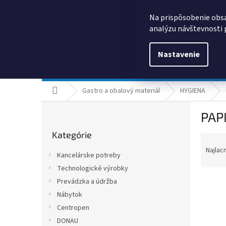
Prejsť
0385325635
obchod@kancpapier.sk
na
Na prispôsobenie obsa
obsah
analýzu návštevnosti 
Nastavenie
Kancelárske potreby
Technologické výrobky
Domov
Gastro a obalový materiál
HYGIENA
B
PAP
o
Preskočiť
č
Kategórie
kategórie
R
n
a
ý
Najlac
Kancelárske potreby
d
p
Technologické výrobky
e
a
n
Prevádzka a údržba
n
i
e
Nábytok
e
l
Centropen
V
p
ý
DONAU