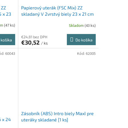
 ZZ
Papierový uterák (FSC Mix) ZZ
5 x 23
skladaný V 2vrstvý biely 23 x 21 cm
[20 x 200 ks]
om
(47 ks)
Skladom
(43 ks)
€24,81 bez DPH
 košíka
Do košíka
€30,52
/ ks
ód:
60043
Kód:
62005
Zásobník (ABS) Intro biely `Maxi` pre
6 x 24
uteráky skladané [1 ks]