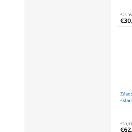
€25,05
€30
Zásob
sklad
€50,93
€62