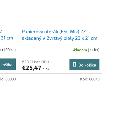
ZZ
Papierový uterák (FSC Mix) ZZ
x 21 cm
skladaný V 2vrstvý biely 23 x 21 cm
[20 x 150 ks]
m
(100 ks)
Skladom
(22 ks)
€20,71 bez DPH
 košíka
Do košíka
€25,47
/ ks
ód:
60009
Kód:
60040