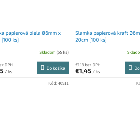
ka papierová biela Ø6mm x
Slamka papierová kraft Ø6
[100 ks]
20cm [100 ks]
Skladom
(55 ks)
Sklad
bez DPH
€1,18 bez DPH
Do košíka
Do
45
€1,45
/ ks
/ ks
Kód:
40911
K