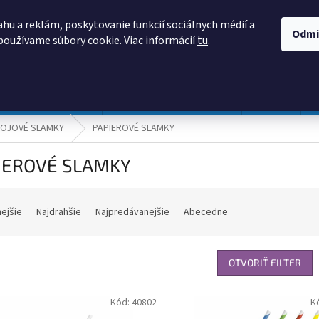
AKO NAKUPOVAŤ
OBCHODNÉ PODMIENKY
PODMIENKY OCHRANY
hu a reklám, poskytovanie funkcií sociálnych médií a
Odmi
používame súbory cookie. Viac informácií
tu
.
HĽADAŤ
Prevádzka a údržba
Nábytok
Centropen
DONAU
OJOVÉ SLAMKY
PAPIEROVÉ SLAMKY
IEROVÉ SLAMKY
nejšie
Najdrahšie
Najpredávanejšie
Abecedne
OTVORIŤ FILTER
Kód:
40802
K