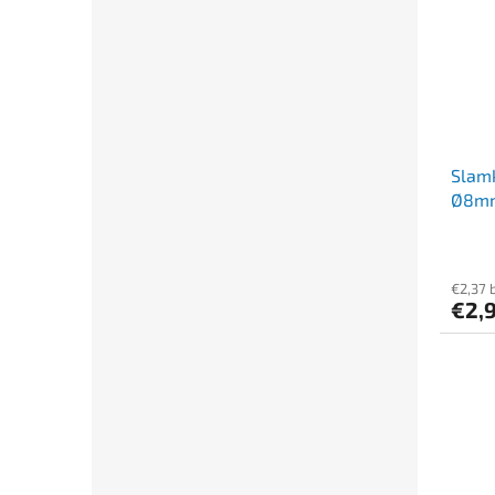
Slamk
Ø8mm
[100 
€2,37 
€2,