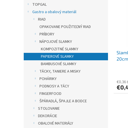
r
p
TOPGAL
o
i
Gastro a obalový materiál
d
s
u
RIAD
p
k
OPAKOVANE POUŽITEĽNÝ RIAD
r
t
o
PRÍBORY
o
d
NÁPOJOVÉ SLAMKY
v
u
KOMPOZITNÉ SLAMKY
Slam
k
PAPIEROVÉ SLAMKY
20cm 
t
BAMBUSOVÉ SLAMKY
o
TÁCKY, TANIERE A MISKY
v
POHÁRIKY
€0,36 
PODNOSY A TÁCY
€0,
FINGERFOOD
ŠPÁRADLÁ, ŠPAJLE A BODCE
STOLOVANIE
DEKORÁCIE
OBALOVÉ MATERIÁLY