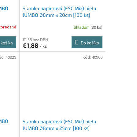
MBO`
Slamka papierová (FSC Mix) biela
`JUMBO` Ø8mm x 20cm [100 ks]
ypredané
Skladom
(39 ks)
€1,53 bez DPH
 košíka
Do košíka
€1,88
/ ks
ód:
40929
Kód:
40900
MBO`
Slamka papierová (FSC Mix) biela
`JUMBO` Ø8mm x 25cm [100 ks]