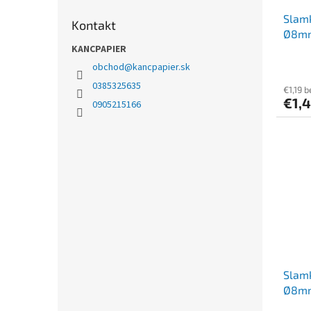
Slamk
Kontakt
Ø8mm
KANCPAPIER
obchod
@
kancpapier.sk
0385325635
€1,19 
€1,
0905215166
Slamk
Ø8mm