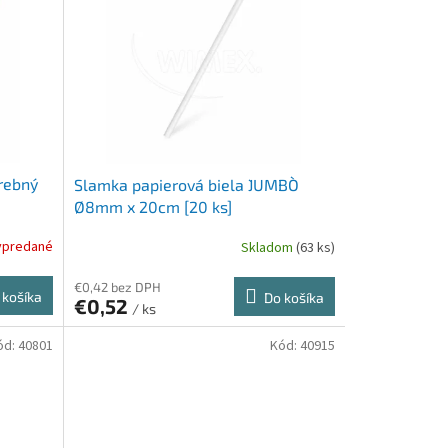
rebný
Slamka papierová biela `JUMBO`
Ø8mm x 20cm [20 ks]
ypredané
Skladom
(63 ks)
€0,42 bez DPH
 košíka
Do košíka
€0,52
/ ks
ód:
40801
Kód:
40915