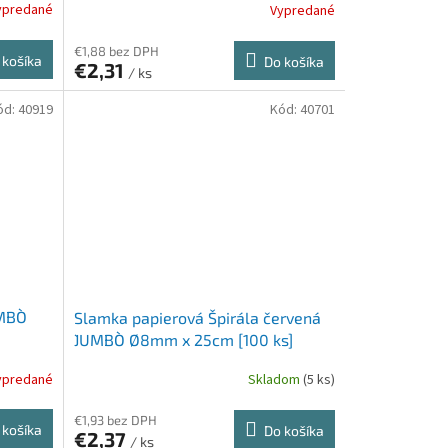
ypredané
Vypredané
€1,88 bez DPH
 košíka
Do košíka
€2,31
/ ks
ód:
40919
Kód:
40701
MBO`
Slamka papierová Špirála červená
`JUMBO` Ø8mm x 25cm [100 ks]
ypredané
Skladom
(5 ks)
€1,93 bez DPH
 košíka
Do košíka
€2,37
/ ks