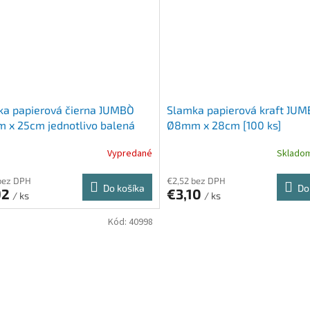
a papierová čierna `JUMBO`
Slamka papierová kraft `JUM
 x 25cm jednotlivo balená
Ø8mm x 28cm [100 ks]
ks]
Vypredané
Sklado
bez DPH
€2,52 bez DPH
Do košíka
Do
92
€3,10
/ ks
/ ks
Kód:
40998