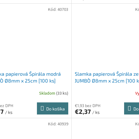
Kód:
40703
K
a papierová Špirála modrá
Slamka papierová Špirála z
O` Ø8mm x 25cm [100 ks]
`JUMBO` Ø8mm x 25cm [100 k
Skladom
(33 ks)
V
bez DPH
€1,93 bez DPH
Do košíka
Do
37
€2,37
/ ks
/ ks
Kód:
40939
K