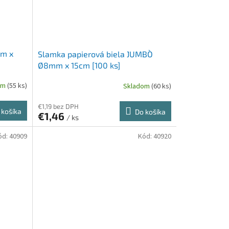
mm x
Slamka papierová biela `JUMBO`
Ø8mm x 15cm [100 ks]
om
(55 ks)
Skladom
(60 ks)
€1,19 bez DPH
 košíka
Do košíka
€1,46
/ ks
ód:
40909
Kód:
40920