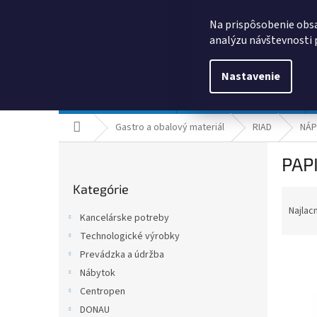
Prejsť
0385325635
obchod@kancpapier.sk
na
Na prispôsobenie obsa
obsah
analýzu návštevnosti 
Nastavenie
Kancelárske potreby
Technologické výrobky
Domov
Gastro a obalový materiál
RIAD
NÁP
B
PAP
o
Preskočiť
č
Kategórie
kategórie
R
n
a
ý
Najlac
Kancelárske potreby
d
p
Technologické výrobky
e
a
n
Prevádzka a údržba
n
i
e
Nábytok
e
l
Centropen
V
p
ý
DONAU