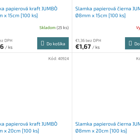
a papierová kraft `JUMBO`
Slamka papierová čierna `JU
 x 15cm [100 ks]
Ø8mm x 15cm [100 ks]
Skladom
(25 ks)
V
bez DPH
€1,36 bez DPH
Do košíka
Do
46
€1,67
/ ks
/ ks
Kód:
40924
K
a papierová kraft `JUMBO`
Slamka papierová čierna `JU
 x 20cm [100 ks]
Ø8mm x 20cm [100 ks]