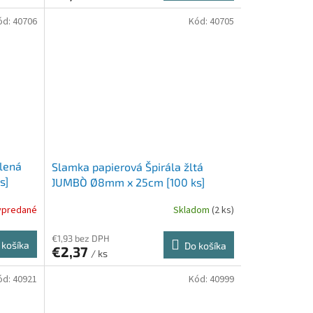
ód:
40706
Kód:
40705
elená
Slamka papierová Špirála žltá
s]
`JUMBO` Ø8mm x 25cm [100 ks]
ypredané
Skladom
(2 ks)
€1,93 bez DPH
 košíka
Do košíka
€2,37
/ ks
ód:
40921
Kód:
40999