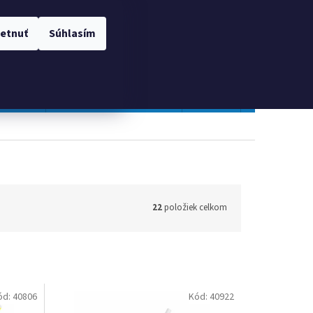
 OSOBNÝCH ÚDAJOV
Prihlásenie
etnuť
Súhlasím
NÁKUPNÝ
Prázdny košík
KOŠÍK
TOPGAL
Gastro a obalový materiál
Tlačivá
Obchodné po
22
položiek celkom
ód:
40806
Kód:
40922