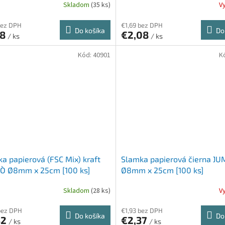
Skladom
(35 ks)
V
bez DPH
€1,69 bez DPH
Do košíka
Do
88
€2,08
/ ks
/ ks
Kód:
40901
K
a papierová (FSC Mix) kraft
Slamka papierová čierna `JU
O` Ø8mm x 25cm [100 ks]
Ø8mm x 25cm [100 ks]
Skladom
(28 ks)
V
bez DPH
€1,93 bez DPH
Do košíka
Do
32
€2,37
/ ks
/ ks