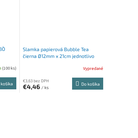
BO`
Slamka papierová Bubble Tea
čierna Ø12mm x 21cm jednotlivo
balená [100 ks]
m
(100 ks)
Vypredané
€3,63 bez DPH
 košíka
Do košíka
€4,46
/ ks