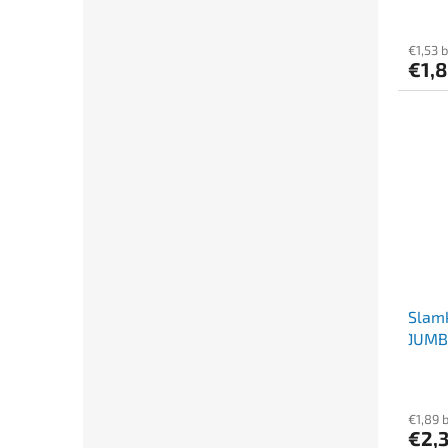
€1,53 
€1,
Slamk
`JUMB
€1,89 
€2,