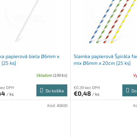
ka papierová biela Ø6mm x
Slamka papierová Špirála fa
[25 ks]
mix Ø6mm x 20cm [25 ks]
Skladom
(100 ks)
V
bez DPH
€0,39 bez DPH
Do košíka
Do
44
€0,48
/ ks
/ ks
Kód:
40800
K