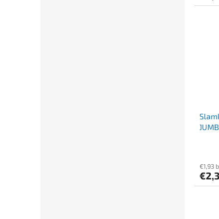
Slamk
`JUMB
€1,93 
€2,