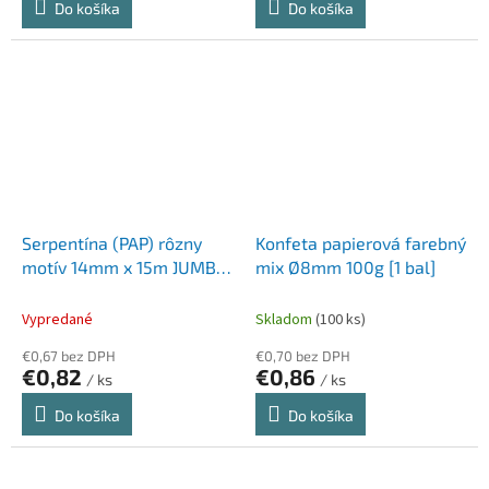
Do košíka
Do košíka
Serpentína (PAP) rôzny
Konfeta papierová farebný
motív 14mm x 15m `JUMBO`
mix Ø8mm 100g [1 bal]
[1 rolka]
Vypredané
Skladom
(100 ks)
€0,67 bez DPH
€0,70 bez DPH
€0,82
€0,86
/ ks
/ ks
Do košíka
Do košíka