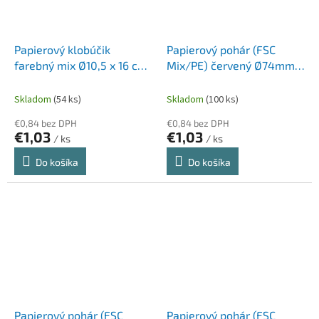
Papierový klobúčik
Papierový pohár (FSC
farebný mix Ø10,5 x 16 cm
Mix/PE) červený Ø74mm
[6 ks]
240ml [10 ks]
Skladom
(54 ks)
Skladom
(100 ks)
€0,84 bez DPH
€0,84 bez DPH
€1,03
€1,03
/ ks
/ ks
Do košíka
Do košíka
Papierový pohár (FSC
Papierový pohár (FSC