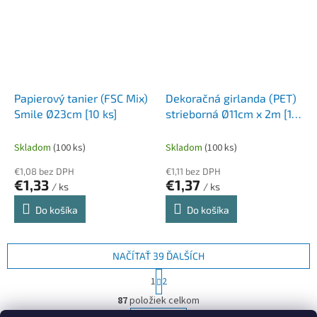
Papierový tanier (FSC Mix)
Dekoračná girlanda (PET)
Smile Ø23cm [10 ks]
strieborná Ø11cm x 2m [1
ks]
Skladom
(100 ks)
Skladom
(100 ks)
€1,08 bez DPH
€1,11 bez DPH
€1,33
€1,37
/ ks
/ ks
Do košíka
Do košíka
NAČÍTAŤ 39 ĎALŠÍCH
S
1
2
t
O
r
87
položiek celkom
v
á