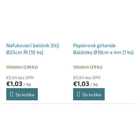
Nafukovací balónik žltý
Papierová girlanda
Ø25cm `M` [10 ks]
Balóniky Ø19cm x 4m [1 ks]
Skladom
(100 ks)
Skladom
(19 ks)
€0,84 bez DPH
€0,84 bez DPH
€1,03
€1,03
/ ks
/ ks
Do košíka
Do košíka