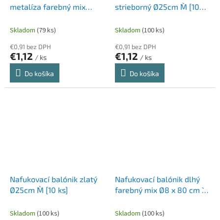
metalíza farebný mix
strieborný Ø25cm `M` [10
Ø25cm `M` [10 ks]
ks]
Skladom
(79 ks)
Skladom
(100 ks)
€0,91 bez DPH
€0,91 bez DPH
€1,12
€1,12
/ ks
/ ks
Do košíka
Do košíka
Nafukovací balónik zlatý
Nafukovací balónik dlhý
Ø25cm `M` [10 ks]
farebný mix Ø8 x 80 cm `L`
[10 ks]
Skladom
(100 ks)
Skladom
(100 ks)