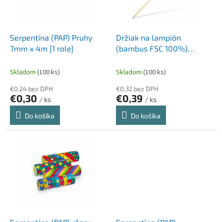
p
k
r
t
o
o
d
Serpentína (PAP) Pruhy
Držiak na lampión
v
u
7mm x 4m [1 role]
(bambus FSC 100%)
k
Ø8mm x 55cm [1 ks]
t
Skladom
(100 ks)
Skladom
(100 ks)
o
€0,24 bez DPH
€0,32 bez DPH
v
€0,30
€0,39
/ ks
/ ks
Do košíka
Do košíka