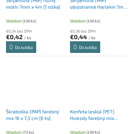
Serpentína (PAP) rôzny
Serpentína (PAP)
motív 7mm x 4m [1 rolka]
obojstranná Harlekin 7mm
x 4m [1 rolka]
Skladom
(100 ks)
Skladom
(100 ks)
€0,34 bez DPH
€0,36 bez DPH
€0,42
€0,44
/ ks
/ ks
Do košíka
Do košíka
Škraboška (PAP) farebný
Konfeta lesklá (PET)
mix 16 x 7,3 cm [6 ks]
Hviezdy farebný mix
Ø10mm 15g [1 bal]
Skladom
(73 ks)
Skladom
(100 ks)