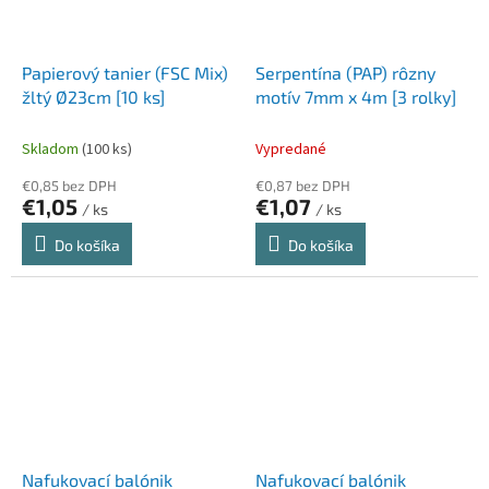
Papierový tanier (FSC Mix)
Serpentína (PAP) rôzny
žltý Ø23cm [10 ks]
motív 7mm x 4m [3 rolky]
Skladom
(100 ks)
Vypredané
€0,85 bez DPH
€0,87 bez DPH
€1,05
€1,07
/ ks
/ ks
Do košíka
Do košíka
Nafukovací balónik
Nafukovací balónik