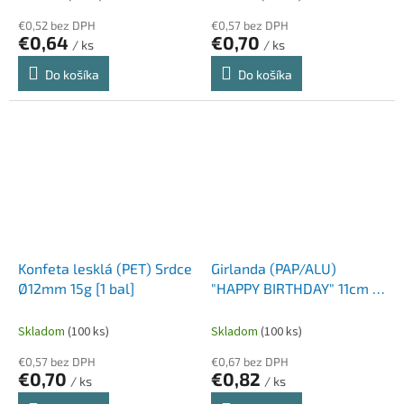
€0,52 bez DPH
€0,57 bez DPH
€0,64
€0,70
/ ks
/ ks
Do košíka
Do košíka
Konfeta lesklá (PET) Srdce
Girlanda (PAP/ALU)
Ø12mm 15g [1 bal]
"HAPPY BIRTHDAY" 11cm x
1,5m [1 ks]
Skladom
(100 ks)
Skladom
(100 ks)
€0,57 bez DPH
€0,67 bez DPH
€0,70
€0,82
/ ks
/ ks