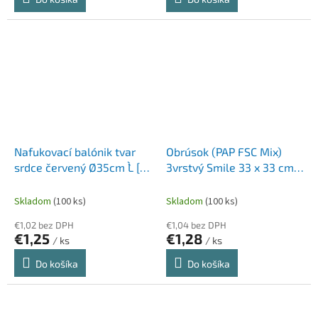
Nafukovací balónik tvar
Obrúsok (PAP FSC Mix)
srdce červený Ø35cm `L` [5
3vrstvý Smile 33 x 33 cm
ks]
[20 ks]
Skladom
(100 ks)
Skladom
(100 ks)
€1,02 bez DPH
€1,04 bez DPH
€1,25
€1,28
/ ks
/ ks
Do košíka
Do košíka