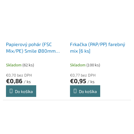
Papierový pohár (FSC
Frkačka (PAP/PP) farebný
Mix/PE) Smile Ø80mm
mix [6 ks]
280ml `0,2L/8oz/M` [10 ks]
Skladom
(62 ks)
Skladom
(100 ks)
€0,70 bez DPH
€0,77 bez DPH
€0,86
€0,95
/ ks
/ ks
Do košíka
Do košíka