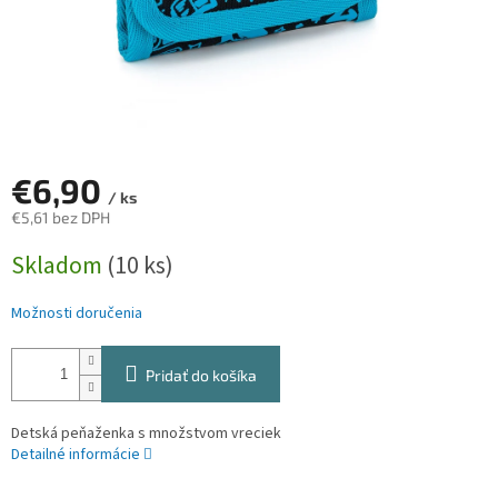
€6,90
/ ks
€5,61 bez DPH
Jednotková
Skladom
(10 ks)
cena:
Možnosti doručenia
Pridať do košíka
Detská peňaženka s množstvom vreciek
Detailné informácie