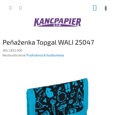
Prejsť
NÁKUP
na
obsah
KOŠÍK
Peňaženka Topgal WALI 25047
401.1882.000
Priemerné
Neohodnotené
Podrobnosti hodnotenia
hodnotenie
produktu
je
0,0
z
5
hviezdičiek.