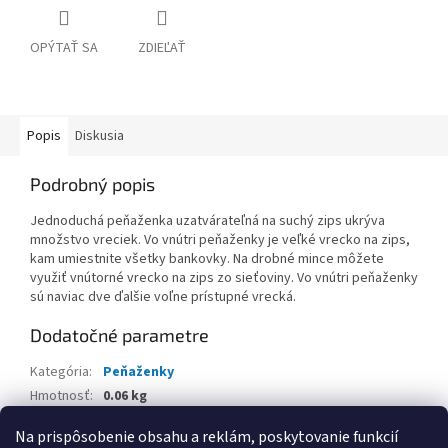
OPÝTAŤ SA
ZDIEĽAŤ
Popis
Diskusia
Podrobný popis
Jednoduchá peňaženka uzatvárateľná na suchý zips ukrýva
množstvo vreciek. Vo vnútri peňaženky je veľké vrecko na zips,
kam umiestnite všetky bankovky. Na drobné mince môžete
využiť vnútorné vrecko na zips zo sieťoviny. Vo vnútri peňaženky
sú naviac dve ďalšie voľne prístupné vrecká.
Dodatočné parametre
Kategória
:
Peňaženky
Hmotnosť
:
0.06 kg
EAN
:
8592571026661
Na prispôsobenie obsahu a reklám, poskytovanie funkcií