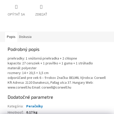
OPÝTAŤ SA
ZDIEĽAŤ
Popis
Diskusia
Podrobný popis
priehradky: 1 vnútorná priehradka + 2 chlopne
kapacita: 27 ceruziek + 1 pravítko + 1 guma + 1 strúhadlo
materiál: polyester
rozmery: 14 × 20,5 × 3,5 cm
odporúčané pre vek 6 – 9 rokov Značka: BELMIL Výrobca: Corwell
Kft Adresa: 2120 Dunakeszi, Pallag utca 37. Hungary Web:
www.corwell.hu Email: corwell@corwell.hu
Dodatočné parametre
Kategória
:
Peračníky
Hmotnosť
:
0.17 kg