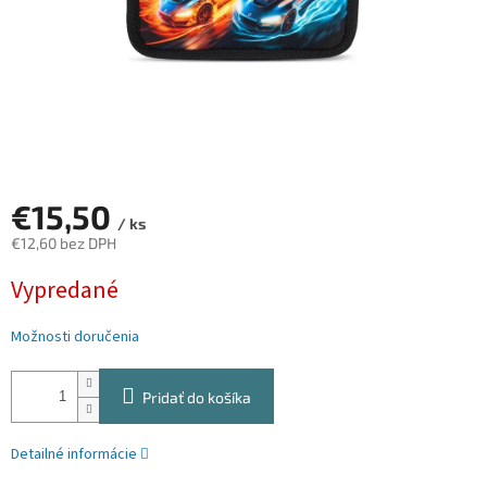
€15,50
/ ks
€12,60 bez DPH
Jednotková
Vypredané
cena:
Možnosti doručenia
Pridať do košíka
Detailné informácie