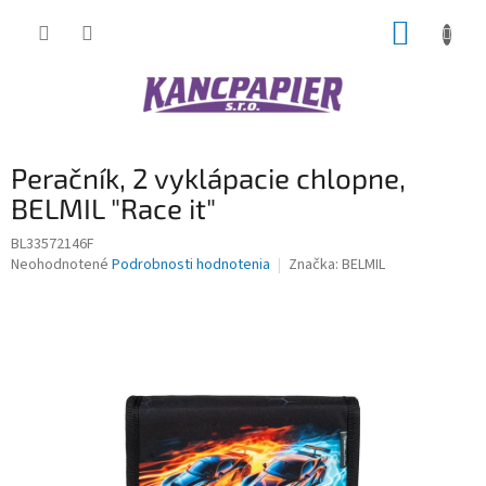
Prejsť
NÁKUP
na
obsah
KOŠÍK
Peračník, 2 vyklápacie chlopne,
BELMIL "Race it"
BL33572146F
Priemerné
Neohodnotené
Podrobnosti hodnotenia
Značka:
BELMIL
hodnotenie
produktu
je
0,0
z
5
hviezdičiek.