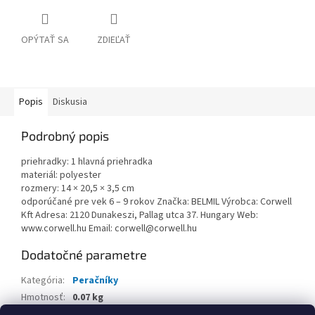
OPÝTAŤ SA
ZDIEĽAŤ
Popis
Diskusia
Podrobný popis
priehradky: 1 hlavná priehradka
materiál: polyester
rozmery: 14 × 20,5 × 3,5 cm
odporúčané pre vek 6 – 9 rokov Značka: BELMIL Výrobca: Corwell
Kft Adresa: 2120 Dunakeszi, Pallag utca 37. Hungary Web:
www.corwell.hu Email: corwell@corwell.hu
Dodatočné parametre
Kategória
:
Peračníky
Hmotnosť
:
0.07 kg
EAN
:
8605036888497