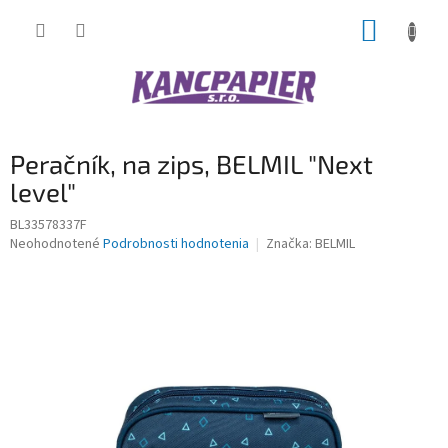
Prejsť
NÁKUP
na
obsah
KOŠÍK
Peračník, na zips, BELMIL "Next
level"
BL33578337F
Priemerné
Neohodnotené
Podrobnosti hodnotenia
Značka:
BELMIL
hodnotenie
produktu
je
0,0
z
5
hviezdičiek.