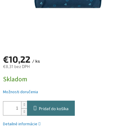
€10,22
/ ks
€8,31 bez DPH
Jednotková
Skladom
cena:
Možnosti doručenia
Pridať do košíka
Detailné informácie