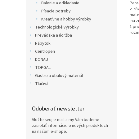
Pera
Balenie a odkladanie
v rô
Písacie potreby
mater
Kreatívne a hobby výrobky
na z
1 pr
Technologické výrobky
rozm
Prevádzka a údržba
Nábytok
Centropen
DONAU
TOPGAL
Gastro a obalový materiál
Tlačivá
Odoberať newsletter
Vložte svoj e-mail a my Vám budeme
zasielať informácie o nových produktoch
na našom e-shope.