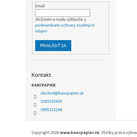
Email
Vložením e-mailu súhlasíte s
podmienkami ochrany osobných
údajov
PRIHLÁSIŤ SA
Kontakt
KANCPAPIER
obchod
@
kancpapier.sk
0385325635
0905215166
Z
á
Copyright 2026
www.kancpapier.sk
. Všetky práva vyhr
p