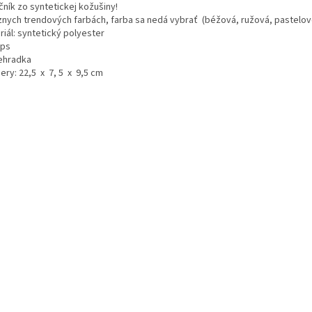
čník zo syntetickej kožušiny!
znych trendových farbách, farba sa nedá vybrať (béžová, ružová, pastelov
iál: syntetický polyester
ips
iehradka
ery: 22,5 x 7, 5 x 9,5 cm