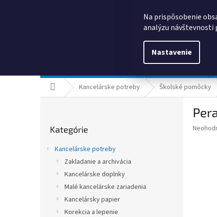
Prejsť
0385325635
obchod@kancpapier.sk
na
Na prispôsobenie obsa
obsah
analýzu návštevnosti 
Nastavenie
Kancelárske potreby
Technologické výrobky
Domov
Kancelárske potreby
Školské pomôcky
B
Pera
o
Preskočiť
č
Priemer
Neohod
Kategórie
kategórie
n
hodnote
ý
produkt
Kancelárske potreby
p
je
Zakladanie a archivácia
0,0
a
z
Kancelárske doplnky
n
5
e
Malé kancelárske zariadenia
hviezdič
l
Kancelársky papier
Korekcia a lepenie