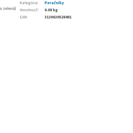
Kategória
:
Peračníky
o zelená)
Hmotnosť
:
0.08 kg
EAN
:
3130630528401