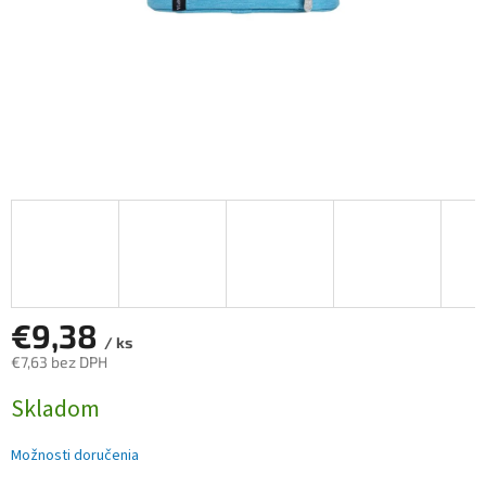
€9,38
/ ks
€7,63 bez DPH
Jednotková
Skladom
cena:
Možnosti doručenia