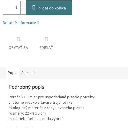
Pridať do košíka
Detailné informácie
OPÝTAŤ SA
ZDIEĽAŤ
Popis
Diskusia
Podrobný popis
Peračník Plumier pre usporiadané písacie potreby!
vnútorné vrecko v tavare trojuholníka
ekologický materiál: z recyklovaného plastu
rozmery: 22 x 8 x 5 cm
mix farieb, farba sa nedá vybrať