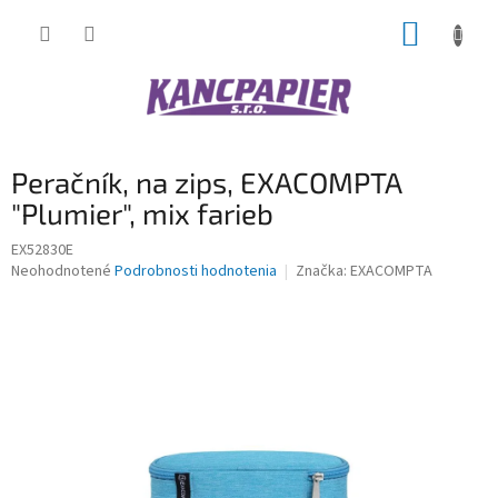
Prejsť
NÁKUP
na
obsah
KOŠÍK
Peračník, na zips, EXACOMPTA
"Plumier", mix farieb
EX52830E
Priemerné
Neohodnotené
Podrobnosti hodnotenia
Značka:
EXACOMPTA
hodnotenie
produktu
je
0,0
z
5
hviezdičiek.