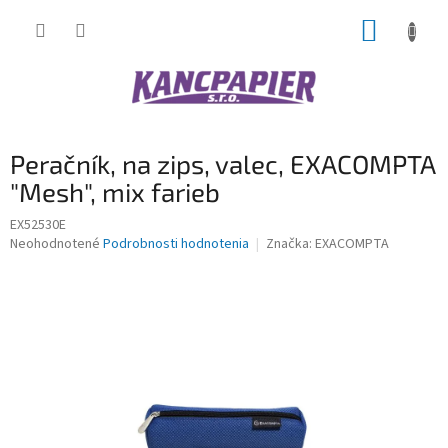
Prejsť
NÁKUP
na
obsah
KOŠÍK
Peračník, na zips, valec, EXACOMPTA
"Mesh", mix farieb
EX52530E
Priemerné
Neohodnotené
Podrobnosti hodnotenia
Značka:
EXACOMPTA
hodnotenie
produktu
je
0,0
z
5
hviezdičiek.