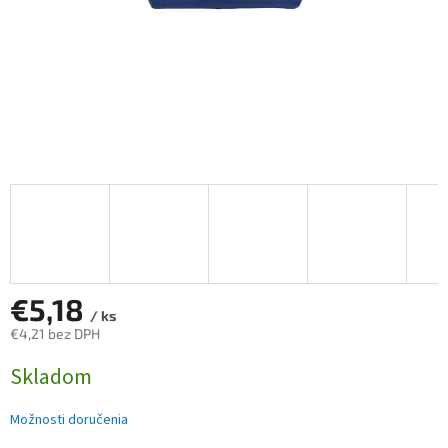
€5,18
/ ks
€4,21 bez DPH
Jednotková
Skladom
cena:
Možnosti doručenia