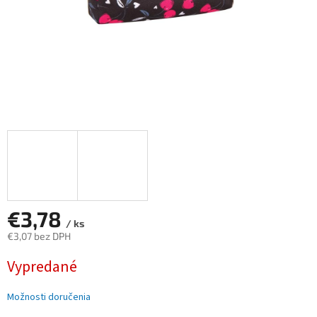
€3,78
/ ks
€3,07 bez DPH
Jednotková
Vypredané
cena:
Možnosti doručenia