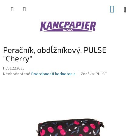
Prejsť
NÁKUP
na
obsah
KOŠÍK
Peračník, obdĺžníkový, PULSE
"Cherry"
PLS122363L
Priemerné
Neohodnotené
Podrobnosti hodnotenia
Značka:
PULSE
hodnotenie
produktu
je
0,0
z
5
hviezdičiek.