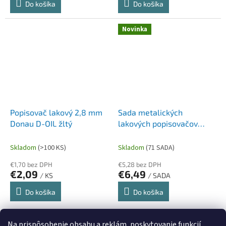
Do košíka
Do košíka
Novinka
Popisovač lakový 2,8 mm
Sada metalických
Donau D-OIL žltý
lakových popisovačov
DONAU
Skladom
(>100 KS)
Skladom
(71 SADA)
€1,70 bez DPH
€5,28 bez DPH
€2,09
€6,49
/ KS
/ SADA
Do košíka
Do košíka
10
položiek celkom
Na prispôsobenie obsahu a reklám, poskytovanie funkcií
O