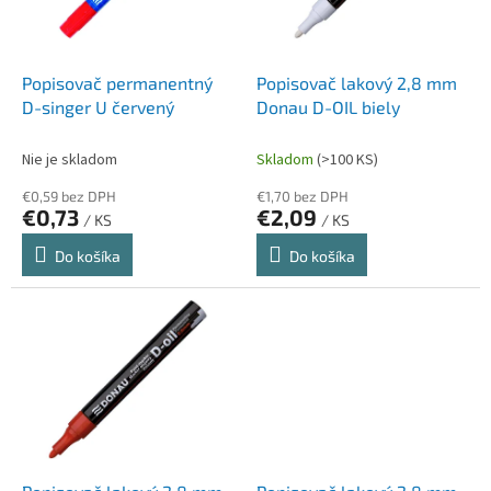
p
k
r
t
o
o
d
Popisovač permanentný
Popisovač lakový 2,8 mm
v
u
D-singer U červený
Donau D-OIL biely
k
t
Nie je skladom
Skladom
(>100 KS)
o
€0,59 bez DPH
€1,70 bez DPH
v
€0,73
€2,09
/ KS
/ KS
Do košíka
Do košíka