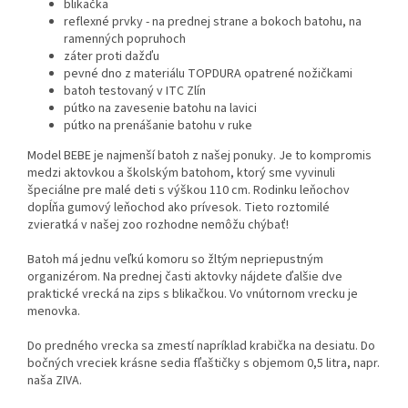
blikačka
reflexné prvky - na prednej strane a bokoch batohu, na
ramenných popruhoch
záter proti dažďu
pevné dno z materiálu TOPDURA opatrené nožičkami
batoh testovaný v ITC Zlín
pútko na zavesenie batohu na lavici
pútko na prenášanie batohu v ruke
Model BEBE je najmenší batoh z našej ponuky. Je to kompromis
medzi aktovkou a školským batohom, ktorý sme vyvinuli
špeciálne pre malé deti s výškou 110 cm. Rodinku leňochov
dopĺňa gumový leňochod ako prívesok. Tieto roztomilé
zvieratká v našej zoo rozhodne nemôžu chýbať!
Batoh má jednu veľkú komoru so žltým nepriepustným
organizérom. Na prednej časti aktovky nájdete ďalšie dve
praktické vrecká na zips s blikačkou. Vo vnútornom vrecku je
menovka.
Do predného vrecka sa zmestí napríklad krabička na desiatu. Do
bočných vreciek krásne sedia fľaštičky s objemom 0,5 litra, napr.
naša ZIVA.