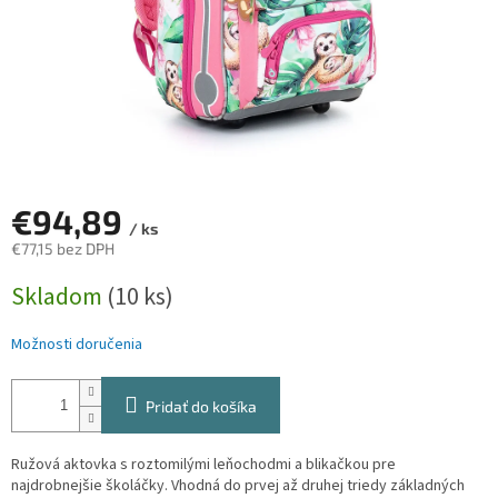
€94,89
/ ks
€77,15 bez DPH
Jednotková
Skladom
(10 ks)
cena:
Možnosti doručenia
Pridať do košíka
Ružová aktovka s roztomilými leňochodmi a blikačkou pre
najdrobnejšie školáčky. Vhodná do prvej až druhej triedy základných