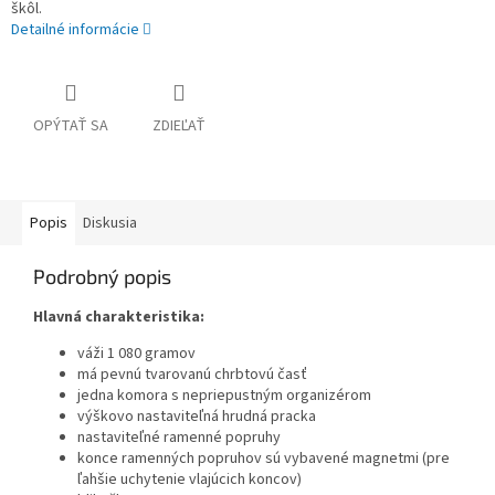
škôl.
Detailné informácie
OPÝTAŤ SA
ZDIEĽAŤ
Popis
Diskusia
Podrobný popis
Hlavná charakteristika:
váži 1 080 gramov
má pevnú tvarovanú chrbtovú časť
jedna komora s nepriepustným organizérom
výškovo nastaviteľná hrudná pracka
nastaviteľné ramenné popruhy
konce ramenných popruhov sú vybavené magnetmi (pre
ľahšie uchytenie vlajúcich koncov)