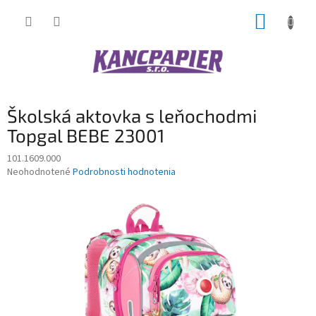
Prejsť
NÁKUP
na
obsah
KOŠÍK
Školská aktovka s leňochodmi
Topgal BEBE 23001
101.1609.000
Priemerné
Neohodnotené
Podrobnosti hodnotenia
hodnotenie
produktu
je
0,0
z
5
hviezdičiek.