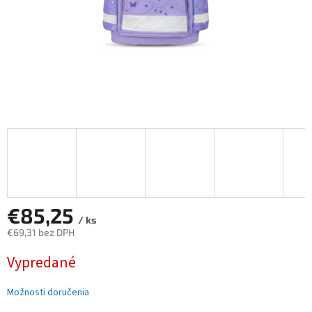
€85,25
/ ks
€69,31 bez DPH
Jednotková
Vypredané
cena:
Možnosti doručenia