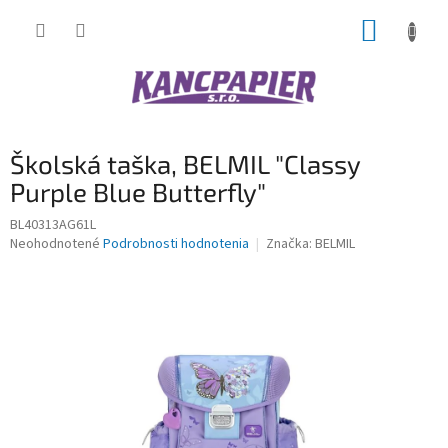
Prejsť
NÁKUP
na
obsah
KOŠÍK
Školská taška, BELMIL "Classy
Purple Blue Butterfly"
BL40313AG61L
Priemerné
Neohodnotené
Podrobnosti hodnotenia
Značka:
BELMIL
hodnotenie
produktu
je
0,0
z
5
hviezdičiek.