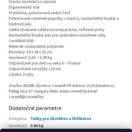
Vrecko na mobil so zipsom
Ergonomický tvar
Priedušná, polstrovaná zadná časť
Polstrované ramenné popruhy v tvare S, nastaviteľný hrudný a
bedrový pás
Ľahké otváranie vďaka kovovej pracke, reflexné prvky
Nastaviteľný hrudný pás pre optimálne rozloženie váhy
Certifikát AGR
Materiál: vodoodolný polyester
Rozmery: 19 x 36 x 32 cm
Hmotnosť: 0,93 – 0,99 kg
Odporúčané pre deti vo veku 6 – 9 rokov
Odporúčané od výšky 110 cm
Záruka: 2 roky
Značka: BELMIL Výrobca: Corwell Kft Adresa: 2120 Dunakeszi,
Pallag utca 37. Hungary Web: www.corwell.hu Email:
corwell@corwell.hu
Dodatočné parametre
Kategória
:
Tašky pre školákov a škôlkárov
Hmotnosť
:
0.96 kg