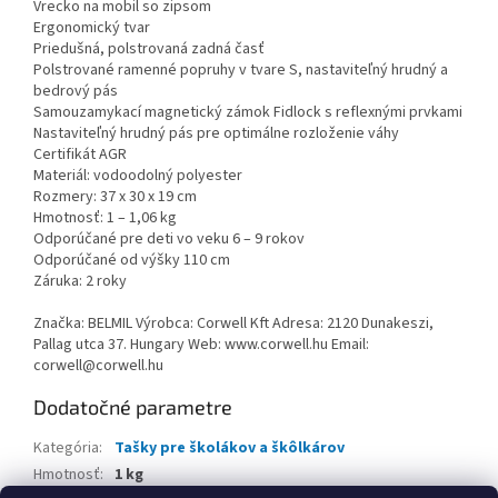
Vrecko na mobil so zipsom
Ergonomický tvar
Priedušná, polstrovaná zadná časť
Polstrované ramenné popruhy v tvare S, nastaviteľný hrudný a
bedrový pás
Samouzamykací magnetický zámok Fidlock s reflexnými prvkami
Nastaviteľný hrudný pás pre optimálne rozloženie váhy
Certifikát AGR
Materiál: vodoodolný polyester
Rozmery: 37 x 30 x 19 cm
Hmotnosť: 1 – 1,06 kg
Odporúčané pre deti vo veku 6 – 9 rokov
Odporúčané od výšky 110 cm
Záruka: 2 roky
Značka: BELMIL Výrobca: Corwell Kft Adresa: 2120 Dunakeszi,
Pallag utca 37. Hungary Web: www.corwell.hu Email:
corwell@corwell.hu
Dodatočné parametre
Kategória
:
Tašky pre školákov a škôlkárov
Hmotnosť
:
1 kg