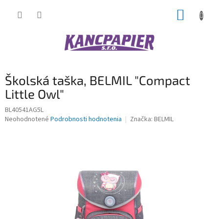
Prejsť
NÁKUP
na
obsah
KOŠÍK
Školská taška, BELMIL "Compact
Little Owl"
BL40541AG5L
Priemerné
Neohodnotené
Podrobnosti hodnotenia
Značka:
BELMIL
hodnotenie
produktu
je
0,0
z
5
hviezdičiek.