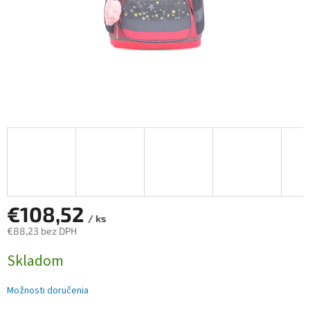
€108,52
/ ks
€88,23 bez DPH
Jednotková
Skladom
cena:
Možnosti doručenia