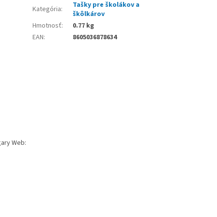
Tašky pre školákov a
Kategória
:
škôlkárov
Hmotnosť
:
0.77 kg
EAN
:
8605036878634
gary Web: