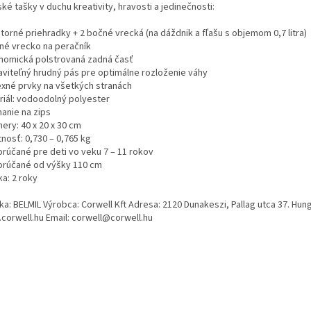
ké tašky v duchu kreativity, hravosti a jedinečnosti:
torné priehradky + 2 bočné vrecká (na dáždnik a fľašu s objemom 0,7 litra)
né vrecko na peračník
nomická polstrovaná zadná časť
aviteľný hrudný pás pre optimálne rozloženie váhy
exné prvky na všetkých stranách
riál: vodoodolný polyester
nanie na zips
ery: 40 x 20 x 30 cm
nosť: 0,730 – 0,765 kg
rúčané pre deti vo veku 7 – 11 rokov
rúčané od výšky 110 cm
a: 2 roky
ka: BELMIL Výrobca: Corwell Kft Adresa: 2120 Dunakeszi, Pallag utca 37. Hun
corwell.hu Email: corwell@corwell.hu