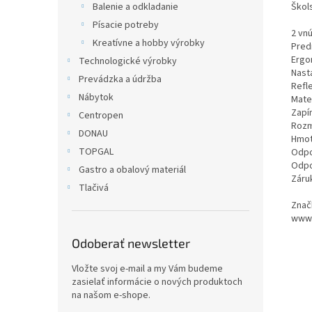
Škols
Balenie a odkladanie
Písacie potreby
2 vnú
Kreatívne a hobby výrobky
Pred
Ergo
Technologické výrobky
Nast
Prevádzka a údržba
Refl
Nábytok
Mate
Zapí
Centropen
Rozm
DONAU
Hmot
TOPGAL
Odpo
Odpo
Gastro a obalový materiál
Záruk
Tlačivá
Znač
www.
Odoberať newsletter
Vložte svoj e-mail a my Vám budeme
zasielať informácie o nových produktoch
na našom e-shope.