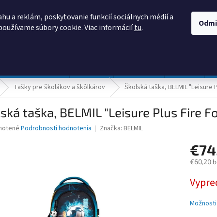
AKO NAKUPOVAŤ
OBCHODNÉ PODMIENKY
PODMIENKY OCHRANY
hu a reklám, poskytovanie funkcií sociálnych médií a
Odmi
používame súbory cookie. Viac informácií
tu
.
HĽADAŤ
Prevádzka a údržba
Nábytok
Centropen
DONAU
Tašky pre školákov a škôlkárov
Školská taška, BELMIL "Leisure P
ská taška, BELMIL "Leisure Plus Fire F
né
notené
Podrobnosti hodnotenia
Značka:
BELMIL
nie
€74
u
€60,20 
Jednotk
Vypre
cena:
iek.
Možnosti