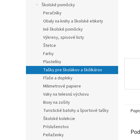
Školské pomôcky
Peračníky
Obaly na knihy a školské etikety
Iné školské pomôcky
Výkresy, spisové listy
Štetce
Farby
Plastelíny
Tašky pre školákov a škôlkárov
Fľaše a doplnky
Milimetrové papiere
Vaky na telesnú výchovu
Boxy na zošity
Turistické batohy a športové tašky
Popi
Školské kolekcie
Príslušenstvo
Pod
Peňaženky