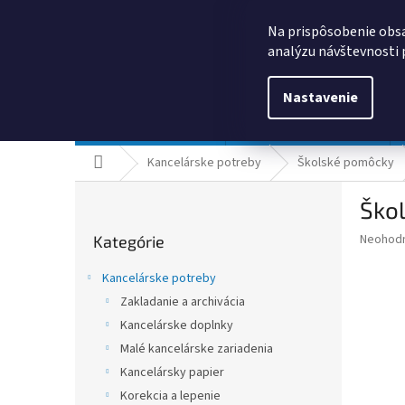
Prejsť
0385325635
obchod@kancpapier.sk
na
Na prispôsobenie obsa
obsah
analýzu návštevnosti 
Nastavenie
Kancelárske potreby
Technologické výrobky
Domov
Kancelárske potreby
Školské pomôcky
B
Škol
o
Preskočiť
č
Priemer
Neohod
Kategórie
kategórie
n
hodnote
ý
produkt
Kancelárske potreby
p
je
Zakladanie a archivácia
0,0
a
z
Kancelárske doplnky
n
5
e
Malé kancelárske zariadenia
hviezdič
l
Kancelársky papier
Korekcia a lepenie