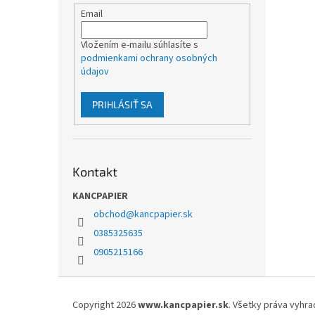
Email
Vložením e-mailu súhlasíte s
podmienkami ochrany osobných
údajov
PRIHLÁSIŤ SA
Kontakt
KANCPAPIER
obchod
@
kancpapier.sk
0385325635
0905215166
Z
á
Copyright 2026
www.kancpapier.sk
. Všetky práva vyhr
p