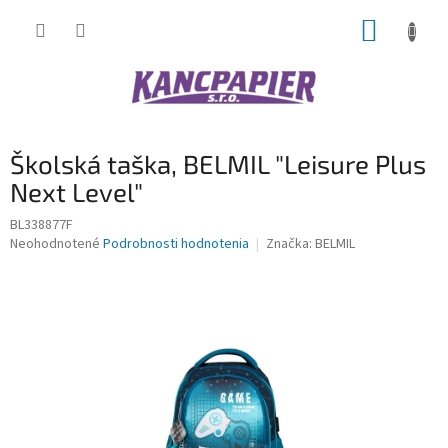
Prejsť
NÁKUP
na
obsah
KOŠÍK
Školská taška, BELMIL "Leisure Plus
Next Level"
BL338877F
Priemerné
Neohodnotené
Podrobnosti hodnotenia
Značka:
BELMIL
hodnotenie
produktu
je
0,0
z
5
hviezdičiek.