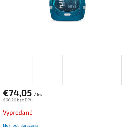
€74,05
/ ks
€60,20 bez DPH
Jednotková
Vypredané
cena:
Možnosti doručenia