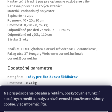
Nastaviteľný hrudný pás pre optimálne rozloženie váhy
Reflexné prvky na všetkých stranách
Materiál: vodoodolný polyester
Zapínanie na zips
Rozmery: 40 x 20 x 30 cm
Hmotnosť: 0,730 – 0,765 kg
Odporúčané pre deti vo veku 7 – 11 rokov
Odporúčané od výšky 110 cm
Záruka: 2 roky
Značka: BELMIL Výrobca: Corwell Kft Adresa: 2120 Dunakeszi,
Pallag utca 37. Hungary Web: www.corwell.hu Email:
corwell@corwell.hu
Dodatočné parametre
Kategória
:
Tašky pre školákov a škôlkárov
Hmotnosť
:
0.74 kg
EAN
:
8605036878696
Na prispôsobenie obsahu a reklám, poskytovanie funkcií
sociálnych médií a analýzu návštevnosti používame súbory
Z
cookie. Viac informácií
tu
.
á