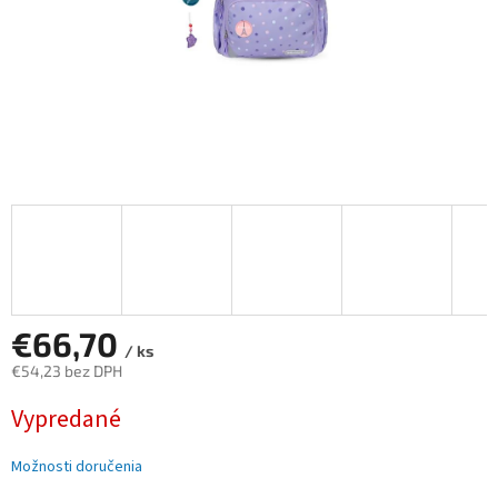
€66,70
/ ks
€54,23 bez DPH
Jednotková
Vypredané
cena:
Možnosti doručenia