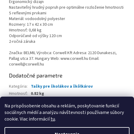
Ergonomický dizajn
Nastaviteľný hrudný popruh pre optimálne rozloženie hmotnosti
S reflexnými prvkami
Materiál: vodoodolný polyester
Rozmery: 17 x 42 x 30 cm
Hmotnosť: 0,68 kg
Odporúčané od výšky 120 cm
2-ročná záruka
Značka: BELMIL Výrobca: Corwell Kft Adresa: 2120 Dunakeszi,
Pallag utca 37. Hungary Web: www.corwell.hu Email:
corwell@corwell.hu
Dodatočné parametre
Kategória
:
Tašky pre školákov a škôlkárov
Hmotnosť
:
0.82 kg
EAN
:
8605036878917
Na prispôsobenie obsahu a reklám, poskytovanie funkcií
sociálnych médií a analýzu návštevnosti používame súbory
Z
cookie. Viac informácií
tu
.
á
Vytvoril Shoptet
p