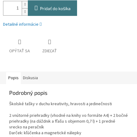
Pridať do košíka
Detailné informácie
OPÝTAŤ SA
ZDIEĽAŤ
Popis
Diskusia
Podrobný popis
Školské tašky v duchu kreativity, hravosti a jedinečnosti
2 vnútorné priehradky (vhodné na knihy vo formáte A4) + 2 bočné
priehradky (na dáždnik a fľašu s objemom 0,7 l) + 1 predné
vrecko na peračník
Darček: kľúčenka a magnetické nálepky