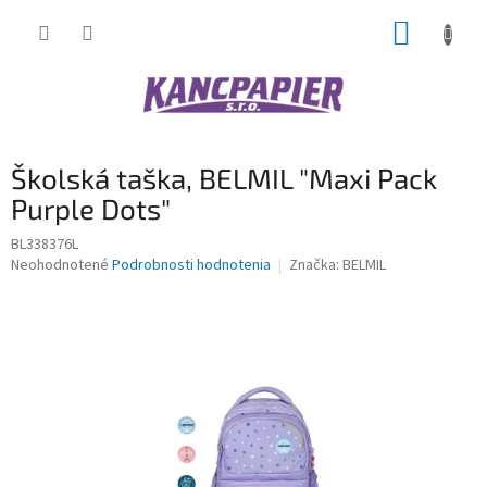
Prejsť
NÁKUP
na
obsah
KOŠÍK
Školská taška, BELMIL "Maxi Pack
Purple Dots"
BL338376L
Priemerné
Neohodnotené
Podrobnosti hodnotenia
Značka:
BELMIL
hodnotenie
produktu
je
0,0
z
5
hviezdičiek.