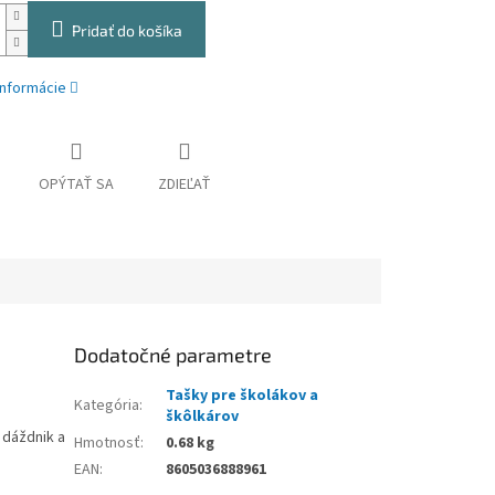
Pridať do košíka
informácie
OPÝTAŤ SA
ZDIEĽAŤ
Dodatočné parametre
Tašky pre školákov a
Kategória
:
škôlkárov
 dáždnik a
Hmotnosť
:
0.68 kg
EAN
:
8605036888961