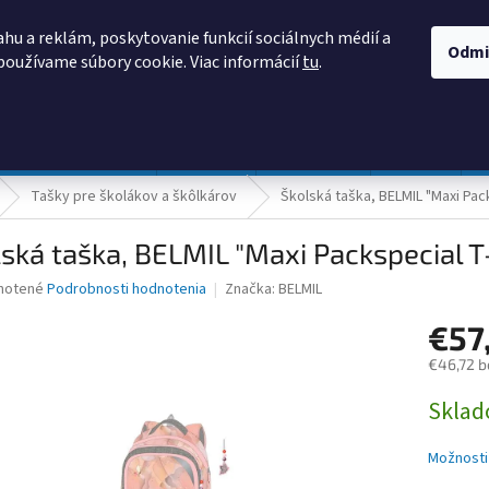
AKO NAKUPOVAŤ
OBCHODNÉ PODMIENKY
PODMIENKY OCHRANY
hu a reklám, poskytovanie funkcií sociálnych médií a
Odmi
používame súbory cookie. Viac informácií
tu
.
HĽADAŤ
Prevádzka a údržba
Nábytok
Centropen
DONAU
Tašky pre školákov a škôlkárov
Školská taška, BELMIL "Maxi Pack
ská taška, BELMIL "Maxi Packspecial T
né
notené
Podrobnosti hodnotenia
Značka:
BELMIL
nie
€57
u
€46,72 b
Jednotk
Skla
cena:
iek.
Možnosti