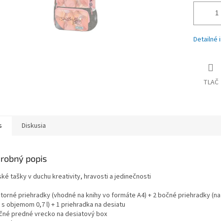
Detailné 
TLAČ
s
Diskusia
robný popis
ké tašky v duchu kreativity, hravosti a jedinečnosti
útorné priehradky (vhodné na knihy vo formáte A4) + 2 bočné priehradky (na
 s objemom 0,7 l) + 1 priehradka na desiatu
ačné predné vrecko na desiatový box