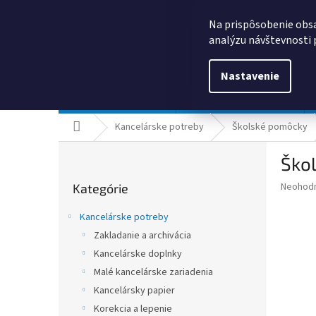
Prejsť
0385325635
obchod@kancpapier.sk
na
Na prispôsobenie obsa
obsah
analýzu návštevnosti 
Nastavenie
Kancelárske potreby
Technologické výrobky
Domov
Kancelárske potreby
Školské pomôcky
B
Škol
o
Preskočiť
č
Priemer
Neohod
Kategórie
kategórie
n
hodnote
ý
produkt
Kancelárske potreby
p
je
Zakladanie a archivácia
0,0
a
z
Kancelárske doplnky
n
5
e
Malé kancelárske zariadenia
hviezdič
l
Kancelársky papier
Korekcia a lepenie