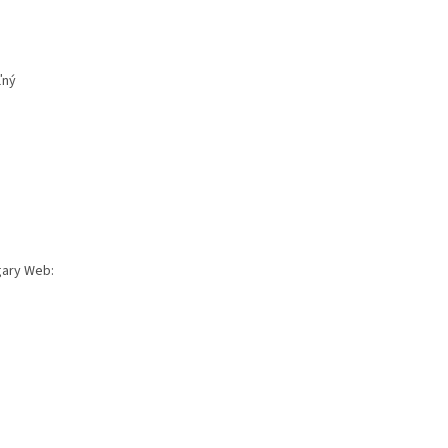
ľný
gary Web: