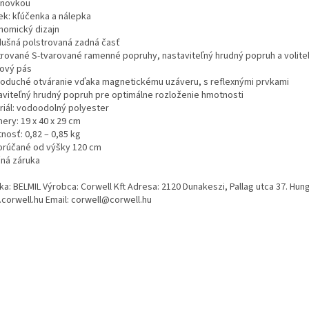
novkou
ek: kľúčenka a nálepka
nomický dizajn
dušná polstrovaná zadná časť
trované S-tvarované ramenné popruhy, nastaviteľný hrudný popruh a volite
ový pás
oduché otváranie vďaka magnetickému uzáveru, s reflexnými prvkami
aviteľný hrudný popruh pre optimálne rozloženie hmotnosti
riál: vodoodolný polyester
ery: 19 x 40 x 29 cm
nosť: 0,82 – 0,85 kg
rúčané od výšky 120 cm
čná záruka
ka: BELMIL Výrobca: Corwell Kft Adresa: 2120 Dunakeszi, Pallag utca 37. Hun
corwell.hu Email: corwell@corwell.hu