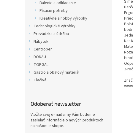
S me
Balenie a odkladanie
Darč
Písacie potreby
Ergo
Kreatívne a hobby výrobky
Prie
Pols
Technologické výrobky
bedr
Prevádzka a údržba
Jedn
Nast
Nábytok
Mate
Centropen
Rozm
DONAU
Hmot
Odpo
TOPGAL
2-ro
Gastro a obalový materiál
Tlačivá
Znač
www.
Odoberať newsletter
Vložte svoj e-mail a my Vám budeme
zasielať informácie o nových produktoch
na našom e-shope.