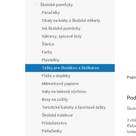
Školské pomôcky
Peračníky
Obaly na knihy a školské etikety
Iné školské pomôcky
Výkresy, spisové listy
Štetce
Farby
Plastelíny
Tašky pre školákov a škôlkárov
Fľaše a doplnky
Popi
Milimetrové papiere
Vaky na telesnú výchovu
Pod
Boxy na zošity
Turistické batohy a športové tašky
Škols
Školské kolekcie
2 vn
Príslušenstvo
fľašu
Peňaženky
Izol