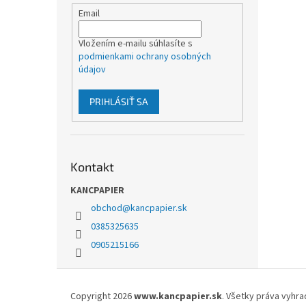
Email
Vložením e-mailu súhlasíte s
podmienkami ochrany osobných
údajov
PRIHLÁSIŤ SA
Kontakt
KANCPAPIER
obchod
@
kancpapier.sk
0385325635
0905215166
Z
á
Copyright 2026
www.kancpapier.sk
. Všetky práva vyhr
p