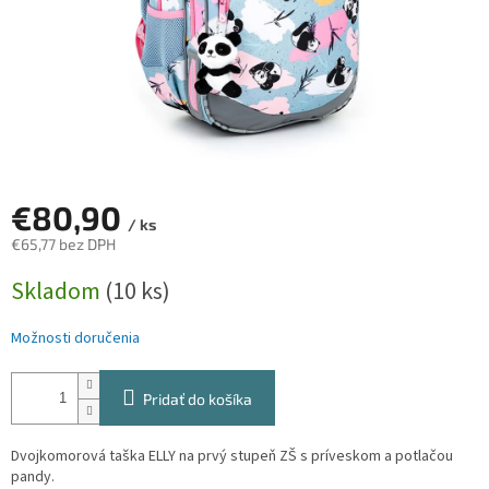
€80,90
/ ks
€65,77 bez DPH
Jednotková
Skladom
(10 ks)
cena:
Možnosti doručenia
Pridať do košíka
Dvojkomorová taška ELLY na prvý stupeň ZŠ s príveskom a potlačou
pandy.