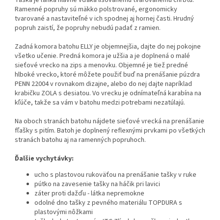
Taška je ľahká hlavne vďaka lisovanému tvarovanému chrbtu.
Ramenné popruhy sú mäkko polstrované, ergonomicky
tvarované a nastaviteľné v ich spodnej aj hornej časti. Hrudný
popruh zaistí, že popruhy nebudú padať z ramien.
Zadná komora batohu ELLY je objemnejšia, dajte do nej pokojne
všetko učenie. Predná komora je užšia a je doplnená o malé
sieťové vrecko na zips a menovku. Objemné je tiež predné
hlboké vrecko, ktoré môžete použiť buď na prenášanie púzdra
PENN 22004 v rovnakom dizajne, alebo do nej dajte napríklad
krabičku ZOLA s desiatou. Vo vrecku je odnímateľná karabína na
kľúče, takže sa vám v batohu medzi potrebami nezatúlajú.
Na oboch stranách batohu nájdete sieťové vrecká na prenášanie
fľašky s pitím. Batoh je doplnený reflexnými prvkami po všetkých
stranách batohu aj na ramenných popruhoch.
Ďalšie vychytávky:
ucho s plastovou rukoväťou na prenášanie tašky v ruke
pútko na zavesenie tašky na háčik pri lavici
záter proti dažďu - látka nepremokne
odolné dno tašky z pevného materiálu TOPDURA s
plastovými nôžkami