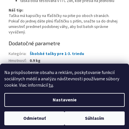
taška bola testovaná v ITC Zlín, kde prešla na jednotku
Náš tip:
Taška má kapsičky na fľaštičky na pitie po oboch stranách.
Pokiaľ do jednej dáte plnú fľaštičku s pitím, snažte sa do druhej
umiestniť predmet podobnej váhy, aby bol batoh správne
vyvážený.
Dodatočné parametre
Kategória
:
Školské tašky pre 1-3. triedu
Hmotnosť
:
0.9 kg
EAN
:
8592571014712
Na prispôsobenie obsahu a reklám, poskytovanie funkcií
sociálnych médií a analýzu návštevnosti používame súbory
Z
cookie. Viac informácií
tu
.
á
Vytvoril Shoptet
p
Nastavenie
ä
t
Copyright 2026
www.kancpapier.sk
. Všetky práva vyhradené.
i
Odmietnuť
Súhlasím
Upraviť nastavenie cookies
e