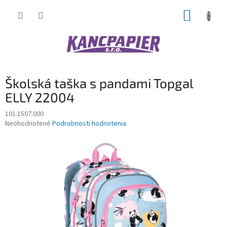
Prejsť
NÁKUP
na
obsah
KOŠÍK
Školská taška s pandami Topgal
ELLY 22004
101.1507.000
Priemerné
Neohodnotené
Podrobnosti hodnotenia
hodnotenie
produktu
je
0,0
z
5
hviezdičiek.