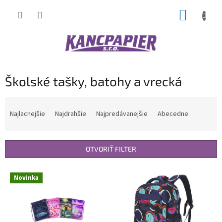
Prejsť
NÁKUP
na
obsah
KOŠÍK
Školské tašky, batohy a vrecká
R
a
Najlacnejšie
Najdrahšie
Najpredávanejšie
Abecedne
d
e
n
OTVORIŤ FILTER
i
e
V
p
Novinka
ý
r
p
o
i
d
s
u