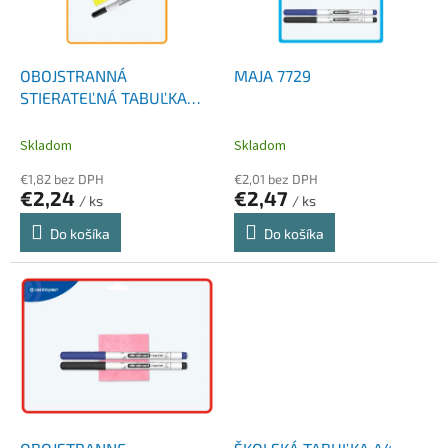
p
k
r
t
o
o
d
OBOJSTRANNÁ
MAJA 7729
v
u
STIERATEĽNÁ TABUĽKA
k
7779
t
Skladom
Skladom
o
€1,82 bez DPH
€2,01 bez DPH
v
€2,24
€2,47
/ ks
/ ks
Do košíka
Do košíka