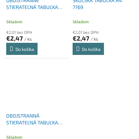
OBOJSTRANNE
ŠKOLSKÁ TABUĽKA A4
STIERATEĽNÁ TABUĽKA
7769
PRE 1. TRIEDU ZÁKLADNEJ
ŠKOLY
Skladom
Skladom
€2,01 bez DPH
€2,01 bez DPH
€2,47
€2,47
/ ks
/ ks
Do košíka
Do košíka
OBOJSTRANNÁ
STIERATEĽNÁ TABUĽKA
7789
Skladom