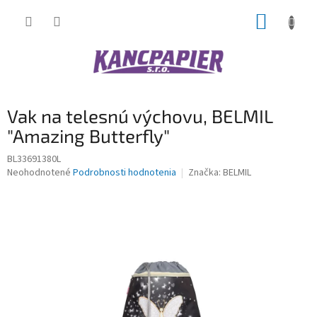
Prejsť
NÁKUP
na
obsah
KOŠÍK
Vak na telesnú výchovu, BELMIL
"Amazing Butterfly"
BL33691380L
Priemerné
Neohodnotené
Podrobnosti hodnotenia
Značka:
BELMIL
hodnotenie
produktu
je
0,0
z
5
hviezdičiek.