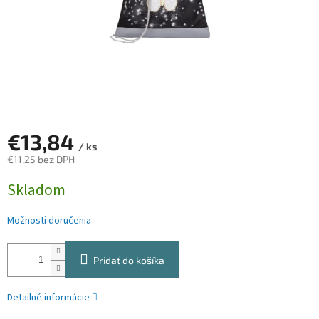
€13,84
/ ks
€11,25 bez DPH
Jednotková
Skladom
cena:
Možnosti doručenia
Pridať do košíka
Detailné informácie