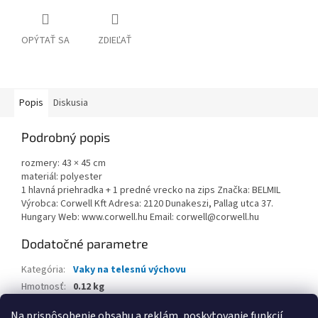
OPÝTAŤ SA
ZDIEĽAŤ
Popis
Diskusia
Podrobný popis
rozmery: 43 × 45 cm
materiál: polyester
1 hlavná priehradka + 1 predné vrecko na zips Značka: BELMIL
Výrobca: Corwell Kft Adresa: 2120 Dunakeszi, Pallag utca 37.
Hungary Web: www.corwell.hu Email: corwell@corwell.hu
Dodatočné parametre
Kategória
:
Vaky na telesnú výchovu
Hmotnosť
:
0.12 kg
EAN
:
8605036888008
Na prispôsobenie obsahu a reklám, poskytovanie funkcií